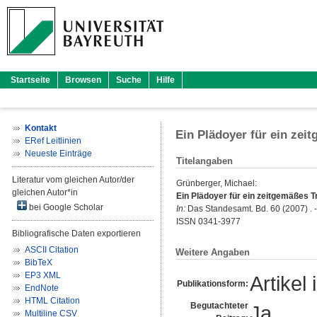
Startseite
Browsen
Suche
Hilfe
Kontakt
Ein Plädoyer für ein zei
ERef Leitlinien
Neueste Einträge
Titelangaben
Literatur vom gleichen Autor/der
Grünberger, Michael
:
gleichen Autor*in
Ein Plädoyer für ein zeitgemäßes 
bei Google Scholar
In:
Das Standesamt. Bd. 60 (2007) . -
ISSN 0341-3977
Bibliografische Daten exportieren
ASCII Citation
Weitere Angaben
BibTeX
EP3 XML
Artikel 
Publikationsform:
EndNote
HTML Citation
Begutachteter
Ja
Multiline CSV