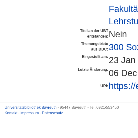
Fakultä
Lehrstu
Titel an der UBT
Nein
entstanden:
Themengebiete
300 So
aus DDC:
Eingestellt am:
23 Jan
Letzte Änderung:
06 Dec
https:/
URI:
Universitätsbibliothek Bayreuth
- 95447 Bayreuth - Tel. 0921/553450
Kontakt
-
Impressum
-
Datenschutz