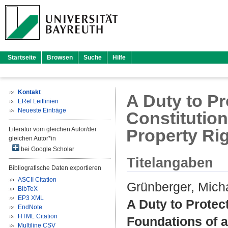
Startseite
Browsen
Suche
Hilfe
Kontakt
A Duty to Pr
ERef Leitlinien
Neueste Einträge
Constitution
Literatur vom gleichen Autor/der
Property Ri
gleichen Autor*in
bei Google Scholar
Titelangaben
Bibliografische Daten exportieren
ASCII Citation
Grünberger, Mich
BibTeX
EP3 XML
A Duty to Protec
EndNote
HTML Citation
Foundations of an
Multiline CSV