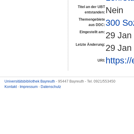
Titel an der UBT
Nein
entstanden:
Themengebiete
300 So
aus DDC:
Eingestellt am:
29 Jan
Letzte Änderung:
29 Jan
https:/
URI:
Universitätsbibliothek Bayreuth
- 95447 Bayreuth - Tel. 0921/553450
Kontakt
-
Impressum
-
Datenschutz