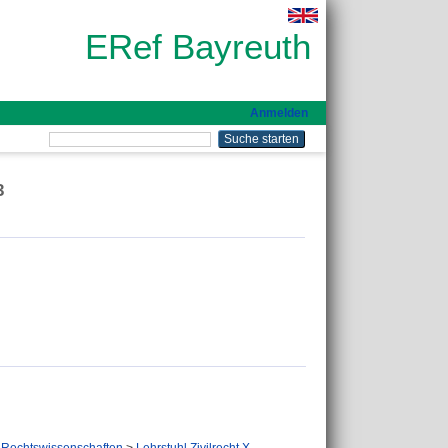
ERef Bayreuth
Anmelden
3