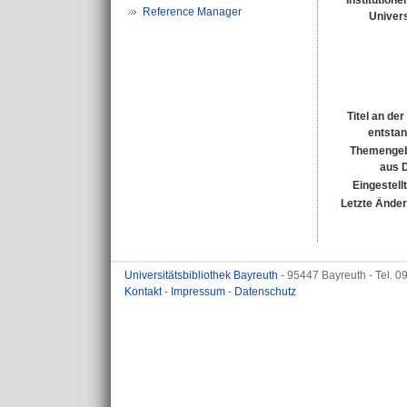
Institutione
Reference Manager
Univers
Titel an de
entsta
Themengeb
aus 
Eingestell
Letzte Ände
Universitätsbibliothek Bayreuth
- 95447 Bayreuth - Tel. 
Kontakt
-
Impressum
-
Datenschutz