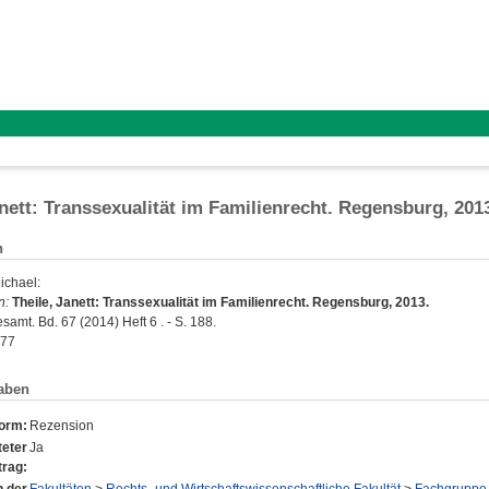
anett: Transsexualität im Familienrecht. Regensburg, 201
n
ichael
:
n:
Theile, Janett: Transsexualität im Familienrecht. Regensburg, 2013.
amt. Bd. 67 (2014) Heft 6 . - S. 188.
977
aben
form:
Rezension
eter
Ja
trag: