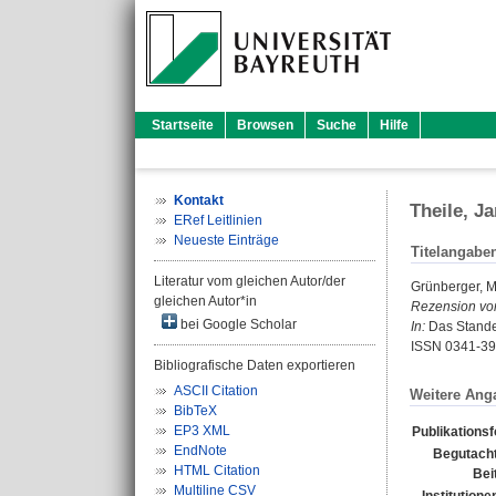
Startseite
Browsen
Suche
Hilfe
Kontakt
Theile, J
ERef Leitlinien
Neueste Einträge
Titelangabe
Literatur vom gleichen Autor/der
Grünberger, M
gleichen Autor*in
Rezension vo
bei Google Scholar
In:
Das Standes
ISSN 0341-3
Bibliografische Daten exportieren
ASCII Citation
Weitere Ang
BibTeX
EP3 XML
Publikations
EndNote
Begutacht
HTML Citation
Bei
Multiline CSV