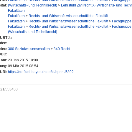
n der
Fakultäten
>
Rechts- und Wirtschaftswissenschaftliche Fakultät
>
Fachgruppe 
ität:
(Wirtschafts- und Technikrecht)
>
Lehrstuhl Zivilrecht X (Wirtschafts- und Tech
Fakultäten
Fakultäten
>
Rechts- und Wirtschaftswissenschaftliche Fakultät
Fakultäten
>
Rechts- und Wirtschaftswissenschaftliche Fakultät
>
Fachgruppe 
Fakultäten
>
Rechts- und Wirtschaftswissenschaftliche Fakultät
>
Fachgruppe 
(Wirtschafts- und Technikrecht)
r UBT
Ja
nden:
iete
300 Sozialwissenschaften
>
340 Recht
DDC:
t am:
23 Jan 2015 10:00
rung:
09 Mär 2015 08:54
URI:
https://eref.uni-bayreuth.de/id/eprint/5892
0921/553450