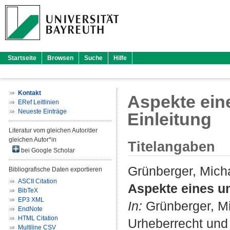
Startseite
Browsen
Suche
Hilfe
Kontakt
Aspekte ein
ERef Leitlinien
Neueste Einträge
Einleitung
Literatur vom gleichen Autor/der
gleichen Autor*in
Titelangaben
bei Google Scholar
Grünberger, Mich
Bibliografische Daten exportieren
ASCII Citation
Aspekte eines um
BibTeX
EP3 XML
In:
Grünberger, Mic
EndNote
HTML Citation
Urheberrecht und 
Multiline CSV