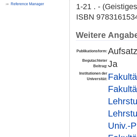
Reference Manager
1-21 . - (Geistig
ISBN 978316153
Weitere Angab
Aufsat
Publikationsform:
Begutachteter
Ja
Beitrag:
Institutionen der
Fakultä
Universität:
Fakultä
Lehrstu
Lehrstu
Univ.-P