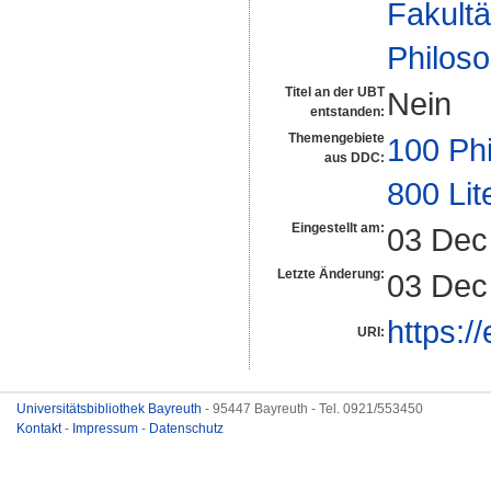
Fakultä
Philos
Titel an der UBT
Nein
entstanden:
Themengebiete
100 Ph
aus DDC:
800 Lit
Eingestellt am:
03 Dec
Letzte Änderung:
03 Dec
https:/
URI:
Universitätsbibliothek Bayreuth
- 95447 Bayreuth - Tel. 0921/553450
Kontakt
-
Impressum
-
Datenschutz