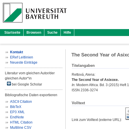
Startseite
Browsen
Suche
Hilfe
Kontakt
The Second Year of Asix
ERef Leitlinien
Neueste Einträge
Titelangaben
Literatur vom gleichen Autor/der
Rettová, Alena
:
gleichen Autor*in
The Second Year of Asixoxe.
bei Google Scholar
In:
Modern Africa. Bd. 3 (2015) Heft 1 
ISSN 2336-3274
Bibliografische Daten exportieren
ASCII Citation
Volltext
BibTeX
EP3 XML
EndNote
Link zum Volltext (externe URL):
HTML Citation
Multiline CSV