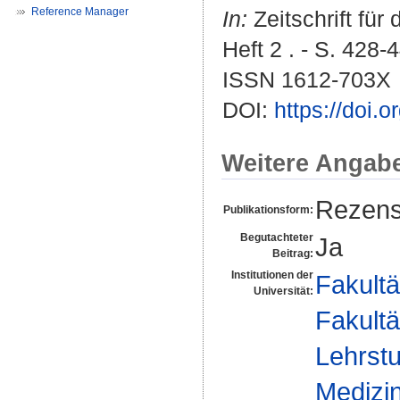
Reference Manager
In:
Zeitschrift für
Heft 2 . - S. 428-
ISSN 1612-703X
DOI:
https://doi.
Weitere Angab
Rezens
Publikationsform:
Begutachteter
Ja
Beitrag:
Institutionen der
Fakultä
Universität:
Fakultä
Lehrstu
Medizin