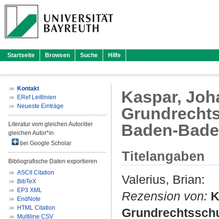
Startseite
Browsen
Suche
Hilfe
Kontakt
Kaspar, Joh
ERef Leitlinien
Neueste Einträge
Grundrechts
Literatur vom gleichen Autor/der
Baden-Bade
gleichen Autor*in
bei Google Scholar
Titelangaben
Bibliografische Daten exportieren
ASCII Citation
Valerius, Brian
:
BibTeX
EP3 XML
Rezension von:
K
EndNote
HTML Citation
Grundrechtsschu
Multiline CSV