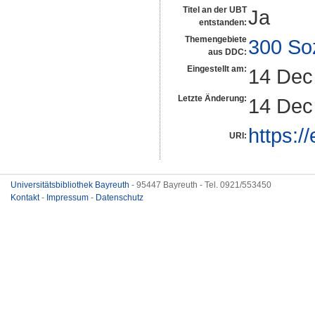
Titel an der UBT
Ja
entstanden:
Themengebiete
300 So
aus DDC:
Eingestellt am:
14 Dec
Letzte Änderung:
14 Dec
https:/
URI:
Universitätsbibliothek Bayreuth
- 95447 Bayreuth - Tel. 0921/553450
Kontakt
-
Impressum
-
Datenschutz