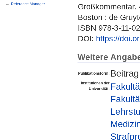
Reference Manager
Großkommentar. 4.
Boston : de Gruyt
ISBN 978-3-11-0
DOI:
https://doi
Weitere Angab
Beitrag
Publikationsform:
Institutionen der
Fakultä
Universität:
Fakultä
Lehrstu
Medizin
Strafpr