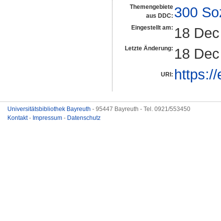
Themengebiete
300 So
aus DDC:
Eingestellt am:
18 Dec
Letzte Änderung:
18 Dec
https:/
URI:
Universitätsbibliothek Bayreuth
- 95447 Bayreuth - Tel. 0921/553450
Kontakt
-
Impressum
-
Datenschutz