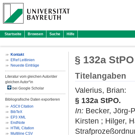
Startseite
Browsen
Suche
Hilfe
Kontakt
§ 132a StPO
ERef Leitlinien
Neueste Einträge
Titelangaben
Literatur vom gleichen Autor/der
gleichen Autor*in
Valerius, Brian
:
bei Google Scholar
§ 132a StPO.
Bibliografische Daten exportieren
ASCII Citation
In:
Becker, Jörg-P
BibTeX
EP3 XML
Kirsten
;
Hilger, 
EndNote
HTML Citation
Strafprozeßordnu
Multiline CSV