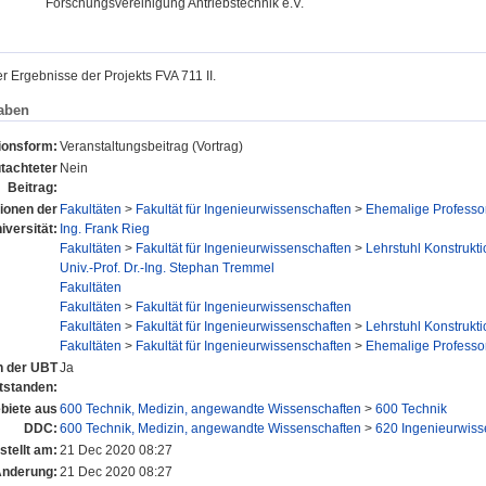
Forschungsvereinigung Antriebstechnik e.V.
r Ergebnisse der Projekts FVA 711 II.
aben
ionsform:
Veranstaltungsbeitrag (Vortrag)
tachteter
Nein
Beitrag:
tionen der
Fakultäten
>
Fakultät für Ingenieurwissenschaften
>
Ehemalige Professo
iversität:
Ing. Frank Rieg
Fakultäten
>
Fakultät für Ingenieurwissenschaften
>
Lehrstuhl Konstrukt
Univ.-Prof. Dr.-Ing. Stephan Tremmel
Fakultäten
Fakultäten
>
Fakultät für Ingenieurwissenschaften
Fakultäten
>
Fakultät für Ingenieurwissenschaften
>
Lehrstuhl Konstrukt
Fakultäten
>
Fakultät für Ingenieurwissenschaften
>
Ehemalige Professo
an der UBT
Ja
tstanden:
biete aus
600 Technik, Medizin, angewandte Wissenschaften
>
600 Technik
DDC:
600 Technik, Medizin, angewandte Wissenschaften
>
620 Ingenieurwiss
stellt am:
21 Dec 2020 08:27
Änderung:
21 Dec 2020 08:27