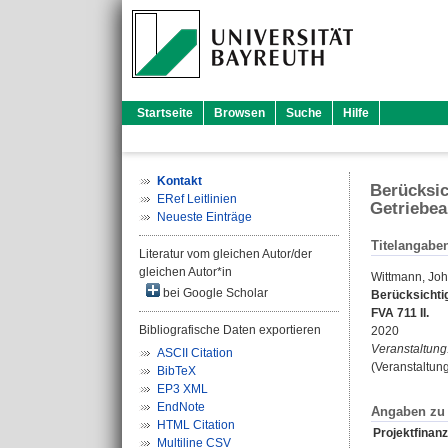
Startseite
Browsen
Suche
Hilfe
Kontakt
Berücksic
ERef Leitlinien
Getriebea
Neueste Einträge
Titelangabe
Literatur vom gleichen Autor/der
gleichen Autor*in
Wittmann, Jo
bei Google Scholar
Berücksichti
FVA 711 II.
Bibliografische Daten exportieren
2020
Veranstaltung
ASCII Citation
(Veranstaltun
BibTeX
EP3 XML
EndNote
Angaben zu 
HTML Citation
Projektfinanz
Multiline CSV