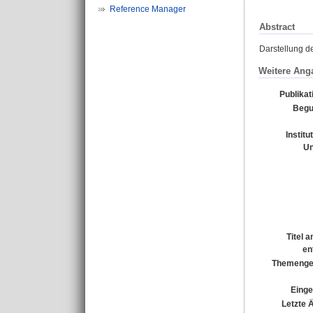
Reference Manager
Abstract
Darstellung de
Weitere Ang
Publikat
Begu
Institu
Un
Titel 
en
Themenge
Einge
Letzte 