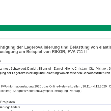
htigung der Lagerovalisierung und Belastung von elasti
uslegung am Beispiel von RIKOR, FVA 711 II
n
hannes
;
Schweigert, Daniel
;
Billenstein, Daniel
;
Glenk, Christian
;
Otto, Michael
;
S
gung der Lagerovalisierung und Belastung von elastischen Gehäusestrukturen 
:
FVA-Informationstagung 2020 : das Online-Netzwerktreffen , 30.11. - 4.12.2020 , O
gsbeitrag: Kongress/Konferenz/Symposium/Tagung , Vortrag )
Projekten
ierung:
Andere