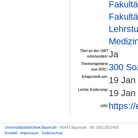
Fakultä
Fakultä
Lehrstu
Medizin
Titel an der UBT
Ja
entstanden:
Themengebiete
300 So
aus DDC:
Eingestellt am:
19 Jan
Letzte Änderung:
19 Jan
https:/
URI:
Universitätsbibliothek Bayreuth
- 95447 Bayreuth - Tel. 0921/553450
Kontakt
-
Impressum
-
Datenschutz