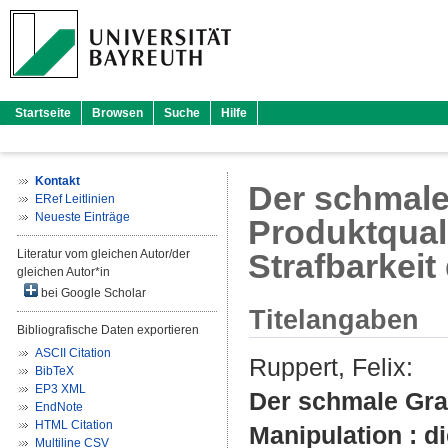
Startseite
Browsen
Suche
Hilfe
Kontakt
Der schmale
ERef Leitlinien
Neueste Einträge
Produktquali
Literatur vom gleichen Autor/der
Strafbarkei
gleichen Autor*in
bei Google Scholar
Titelangaben
Bibliografische Daten exportieren
ASCII Citation
Ruppert, Felix
:
BibTeX
EP3 XML
Der schmale Gra
EndNote
HTML Citation
Manipulation : d
Multiline CSV