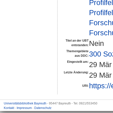
Profilfe
Profilfe
Forsch
Forsch
Titel an der UBT
Nein
entstanden:
Themengebiete
300 So
aus DDC:
Eingestellt am:
29 Mär
Letzte Änderung:
29 Mär
https:/
URI:
Universitätsbibliothek Bayreuth
- 95447 Bayreuth - Tel. 0921/553450
Kontakt
-
Impressum
-
Datenschutz