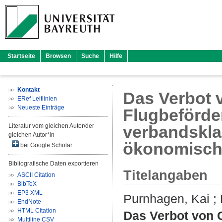
Startseite
Browsen
Suche
Hilfe
Kontakt
Das Verbot 
ERef Leitlinien
Neueste Einträge
Flugbeförde
Literatur vom gleichen Autor/der
verbandsklag
gleichen Autor*in
ökonomische
bei Google Scholar
Bibliografische Daten exportieren
Titelangaben
ASCII Citation
BibTeX
EP3 XML
Purnhagen, Kai
;
EndNote
HTML Citation
Das Verbot von 
Multiline CSV