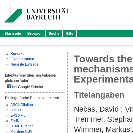
Startseite
Browsen
Suche
Hilfe
Kontakt
Towards the
ERef Leitlinien
Neueste Einträge
mechanisms i
Literatur vom gleichen Autor/der
Experimental
gleichen Autor*in
bei Google Scholar
Titelangaben
Bibliografische Daten exportieren
ASCII Citation
Nečas, David
;
Vr
BibTeX
EP3 XML
Tremmel, Stepha
EndNote
HTML Citation
Wimmer, Markus 
Multiline CSV