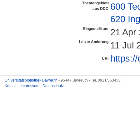
Themengebiete
600 Te
aus DDC:
620 In
Eingestellt am:
21 Apr
Letzte Änderung:
11 Jul 
https:/
URI:
Universitätsbibliothek Bayreuth
- 95447 Bayreuth - Tel. 0921/553450
Kontakt
-
Impressum
-
Datenschutz