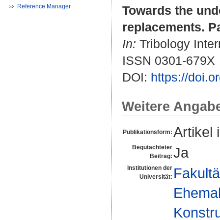
Reference Manager
Towards the unde
replacements. Pa
In:
Tribology Inter
ISSN 0301-679X
DOI:
https://doi.
Weitere Angab
Artikel 
Publikationsform:
Begutachteter
Ja
Beitrag:
Institutionen der
Fakultä
Universität:
Ehemal
Konstru