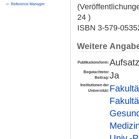
Reference Manager
(Veröffentlichung
24 )
ISBN 3-579-0535
Weitere Angab
Aufsat
Publikationsform:
Begutachteter
Ja
Beitrag:
Institutionen der
Fakultä
Universität:
Fakultä
Gesund
Medizi
Univ.-P