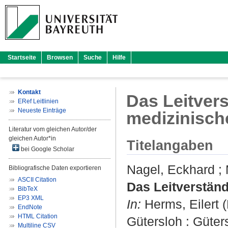
Startseite
Browsen
Suche
Hilfe
Kontakt
Das Leitver
ERef Leitlinien
Neueste Einträge
medizinisc
Literatur vom gleichen Autor/der
gleichen Autor*in
Titelangaben
bei Google Scholar
Nagel, Eckhard
;
Bibliografische Daten exportieren
ASCII Citation
Das Leitverstän
BibTeX
EP3 XML
In:
Herms, Eilert
(
EndNote
HTML Citation
Gütersloh : Güters
Multiline CSV