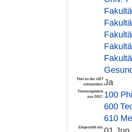
Fakultä
Fakultä
Fakultä
Fakultä
Fakultä
Gesund
Titel an der UBT
Ja
entstanden:
Themengebiete
100 Ph
aus DDC:
600 Te
610 Me
Eingestellt am:
01 Jun