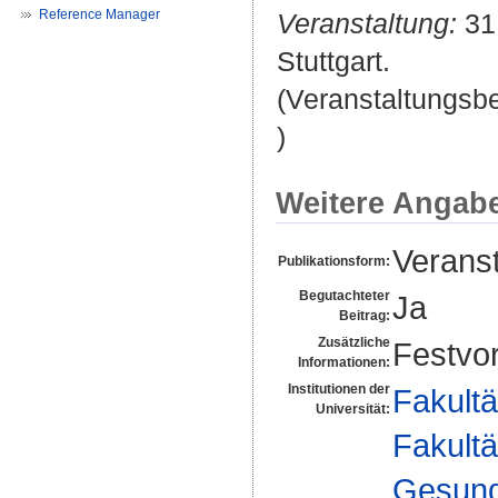
Reference Manager
Veranstaltung:
31.
Stuttgart.
(Veranstaltungsb
)
Weitere Angab
Veranst
Publikationsform:
Begutachteter
Ja
Beitrag:
Zusätzliche
Festvor
Informationen:
Institutionen der
Fakultä
Universität:
Fakultä
Gesund