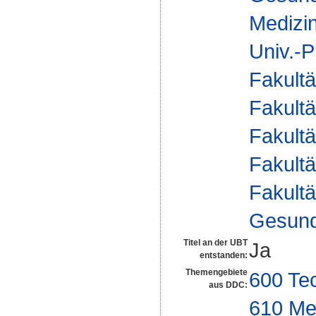
Medizi
Univ.-P
Fakultä
Fakultä
Fakultä
Fakultä
Fakultä
Gesund
Titel an der UBT
Ja
entstanden:
Themengebiete
600 Te
aus DDC:
610 Me