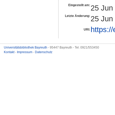
Eingestellt am:
25 Jun
Letzte Änderung:
25 Jun
https:/
URI:
Universitätsbibliothek Bayreuth
- 95447 Bayreuth - Tel. 0921/553450
Kontakt
-
Impressum
-
Datenschutz