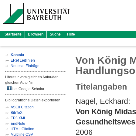
Startseite
Browsen
Suche
Hilfe
Kontakt
Von König Mi
ERef Leitlinien
Neueste Einträge
Handlungsop
Literatur vom gleichen Autor/der
gleichen Autor*in
Titelangaben
bei Google Scholar
Nagel, Eckhard
:
Bibliografische Daten exportieren
ASCII Citation
Von König Midas 
BibTeX
EP3 XML
Gesundheitswes
EndNote
HTML Citation
2006
Multiline CSV