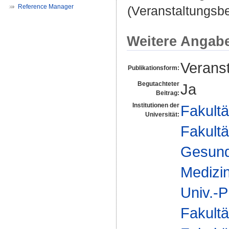
Reference Manager
(Veranstaltungsbe
Weitere Angab
Veranst
Publikationsform:
Begutachteter
Ja
Beitrag:
Institutionen der
Fakultä
Universität:
Fakultä
Gesund
Medizi
Univ.-P
Fakultä