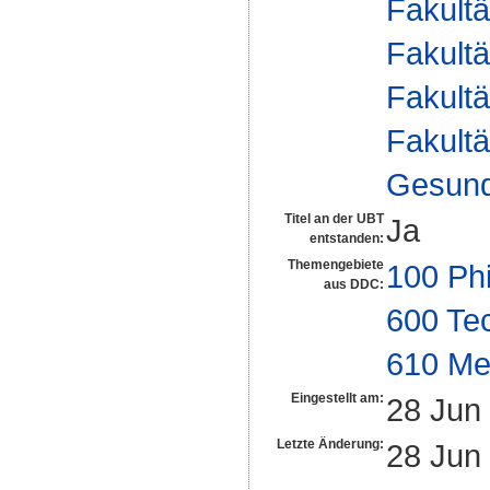
Fakultä
Fakultä
Fakultä
Fakultä
Gesund
Titel an der UBT
Ja
entstanden:
Themengebiete
100 Ph
aus DDC:
600 Te
610 Me
Eingestellt am:
28 Jun
Letzte Änderung:
28 Jun