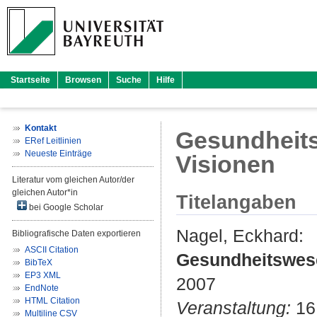
Startseite
Browsen
Suche
Hilfe
Kontakt
Gesundheits
ERef Leitlinien
Neueste Einträge
Visionen
Literatur vom gleichen Autor/der
gleichen Autor*in
Titelangaben
bei Google Scholar
Nagel, Eckhard
:
Bibliografische Daten exportieren
ASCII Citation
Gesundheitswese
BibTeX
EP3 XML
2007
EndNote
HTML Citation
Veranstaltung:
16.
Multiline CSV