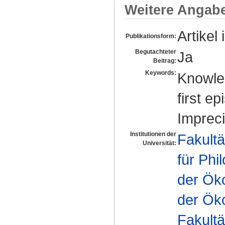
Weitere Angab
Artikel 
Publikationsform:
Begutachteter
Ja
Beitrag:
Keywords:
Knowle
first e
Impreci
Institutionen der
Fakultä
Universität:
für Phi
der Ök
der Öko
Fakultä