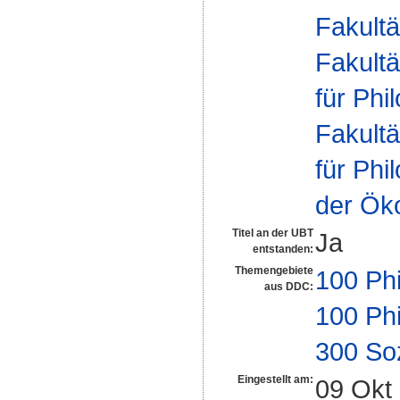
Fakultä
Fakultä
für Phi
Fakultä
für Phi
der Ök
Titel an der UBT
Ja
entstanden:
Themengebiete
100 Ph
aus DDC:
100 Ph
300 So
Eingestellt am:
09 Okt