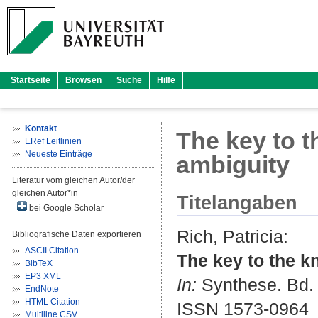
Startseite
Browsen
Suche
Hilfe
Kontakt
The key to t
ERef Leitlinien
Neueste Einträge
ambiguity
Literatur vom gleichen Autor/der
gleichen Autor*in
Titelangaben
bei Google Scholar
Rich, Patricia
:
Bibliografische Daten exportieren
ASCII Citation
The key to the k
BibTeX
EP3 XML
In:
Synthese. Bd. 
EndNote
HTML Citation
ISSN 1573-0964
Multiline CSV