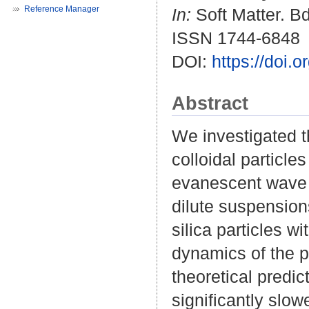
Reference Manager
In:
Soft Matter. Bd
ISSN 1744-6848
DOI:
https://doi
Abstract
We investigated t
colloidal particle
evanescent wave d
dilute suspension
silica particles w
dynamics of the pa
theoretical predic
significantly slo