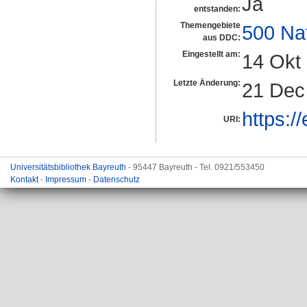
Ja
entstanden:
Themengebiete
500 Na
aus DDC:
Eingestellt am:
14 Okt
Letzte Änderung:
21 Dec
https:/
URI:
Universitätsbibliothek Bayreuth
- 95447 Bayreuth - Tel. 0921/553450
Kontakt
-
Impressum
-
Datenschutz