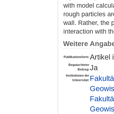
with model calcul
rough particles a
wall. Rather, the
interaction with th
Weitere Angab
Artikel 
Publikationsform:
Begutachteter
Ja
Beitrag:
Institutionen der
Fakultä
Universität:
Geowis
Fakultä
Geowis