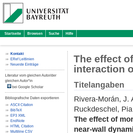
Startseite
Browsen
Suche
Hilfe
Kontakt
The effect o
ERef Leitlinien
Neueste Einträge
interaction 
Literatur vom gleichen Autor/der
gleichen Autor*in
Titelangaben
bei Google Scholar
Rivera-Morán, J. 
Bibliografische Daten exportieren
ASCII Citation
Ruckdeschel, Pia
BibTeX
EP3 XML
The effect of mor
EndNote
HTML Citation
near-wall dynam
Multiline CSV