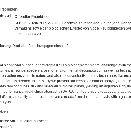
Projekten
kttitel:
Offizieller Projekttitel
SFB 1357: MIKROPLASTIK – Gesetzmäßigkeiten der Bildung, des Transpo
Verhaltens sowie der biologischen Effekte: Von Modell- zu komplexen S
Lösungsansätze
ierung:
Deutsche Forschungsgemeinschaft
f plastic and subsequent microplastic is a major environmental challenge. With the
ymes, a new perspective arose for environmental decomposition as well as technica
degrading enzymes in nature and also to conveniently employ techniques like prote
 platform is needed. In this study we present our versatile solution applying a PE
in reaction tubes, 96- and 384-well microtiter plates, yielding an adjustable crysta
high performance liquid chromatography (UHPLC) or fluorometric readout and additio
latform can easily be adapted to diverse needs from detailed analysis with high pre
nalysis.
aben
sform:
Artikel in einer Zeitschrift
teter
Ja