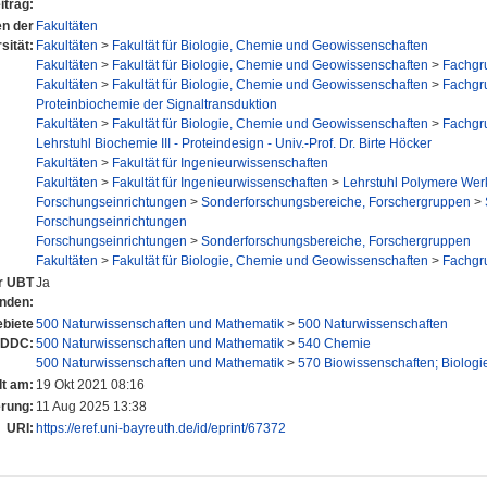
itrag:
en der
Fakultäten
sität:
Fakultäten
>
Fakultät für Biologie, Chemie und Geowissenschaften
Fakultäten
>
Fakultät für Biologie, Chemie und Geowissenschaften
>
Fachgr
Fakultäten
>
Fakultät für Biologie, Chemie und Geowissenschaften
>
Fachgr
Proteinbiochemie der Signaltransduktion
Fakultäten
>
Fakultät für Biologie, Chemie und Geowissenschaften
>
Fachgr
Lehrstuhl Biochemie III - Proteindesign - Univ.-Prof. Dr. Birte Höcker
Fakultäten
>
Fakultät für Ingenieurwissenschaften
Fakultäten
>
Fakultät für Ingenieurwissenschaften
>
Lehrstuhl Polymere Werk
Forschungseinrichtungen
>
Sonderforschungsbereiche, Forschergruppen
>
Forschungseinrichtungen
Forschungseinrichtungen
>
Sonderforschungsbereiche, Forschergruppen
Fakultäten
>
Fakultät für Biologie, Chemie und Geowissenschaften
>
Fachgr
er UBT
Ja
anden:
biete
500 Naturwissenschaften und Mathematik
>
500 Naturwissenschaften
 DDC:
500 Naturwissenschaften und Mathematik
>
540 Chemie
500 Naturwissenschaften und Mathematik
>
570 Biowissenschaften; Biologi
lt am:
19 Okt 2021 08:16
erung:
11 Aug 2025 13:38
URI:
https://eref.uni-bayreuth.de/id/eprint/67372