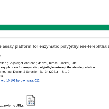
le assay platform for enzymatic poly(ethylene-terephthal
n
stian
;
Gagsteiger, Andreas
;
Menzel, Teresa
;
Höcker, Birte
:
ssay platform for enzymatic poly(ethylene-terephthalate) degradation.
ineering, Design & Selection. Bd. 34 (2021) . - S. 1-9.
134
oi.org/10.1093/protein/gzab022
text (externe URL):