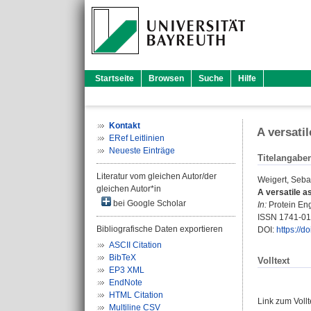
Startseite
Browsen
Suche
Hilfe
Kontakt
A versati
ERef Leitlinien
Neueste Einträge
Titelangabe
Literatur vom gleichen Autor/der
Weigert, Seba
gleichen Autor*in
A versatile a
bei Google Scholar
In:
Protein Eng
ISSN 1741-0
Bibliografische Daten exportieren
DOI:
https://d
ASCII Citation
BibTeX
Volltext
EP3 XML
EndNote
HTML Citation
Link zum Voll
Multiline CSV