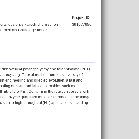
Projekt-ID
rts, des physikalisch-chemischen
391977956
ystemen als Grundlage neuer
 discovery of potent polyethylene terephthalate (PET)-
l recycling. To explore the enormous diversity of
in engineering and directed evolution, a fast and
T coating on standard lab consumables such as
llinity of the PET. Combining the reaction vessels with
nal enzyme quantification offers a range of advantages.
cision to high-throughput (HT) applications including