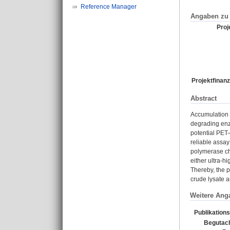
Reference Manager
Angaben zu 
Proje
Projektfinanz
Abstract
Accumulation o
degrading enz
potential PET-
reliable assay
polymerase cha
either ultra-
Thereby, the p
crude lysate a
Weitere Ang
Publikation
Begutach