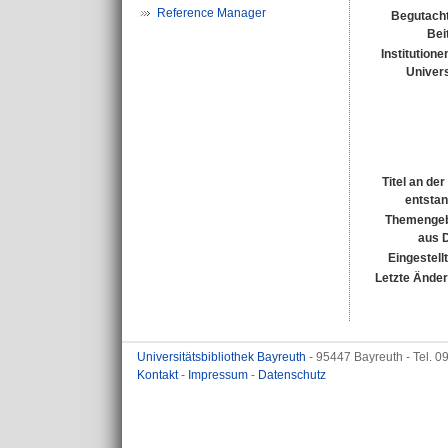
Reference Manager
Begutacht
Bei
Institutione
Univers
Titel an de
entsta
Themengeb
aus 
Eingestell
Letzte Ände
Universitätsbibliothek Bayreuth
- 95447 Bayreuth - Tel. 
Kontakt
-
Impressum
-
Datenschutz