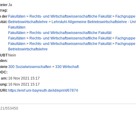
eter
Ja
trag:
n der
Fakultäten
>
Rechts- und Wirtschaftswissenschaftliche Fakultät
>
Fachgruppe 
ität:
Betriebswirtschaftslehre
>
Lehrstuhl Allgemeine Betriebswirtschaftslehre - Univ.
Fakultäten
Fakultäten
>
Rechts- und Wirtschaftswissenschaftliche Fakultät
Fakultäten
>
Rechts- und Wirtschaftswissenschaftliche Fakultät
>
Fachgruppe 
Fakultäten
>
Rechts- und Wirtschaftswissenschaftliche Fakultät
>
Fachgruppe 
Betriebswirtschaftslehre
r UBT
Nein
nden:
iete
300 Sozialwissenschaften
>
330 Wirtschaft
DDC:
t am:
16 Nov 2021 15:17
rung:
16 Nov 2021 15:17
URI:
https://eref.uni-bayreuth.de/id/eprint/67874
0921/553450