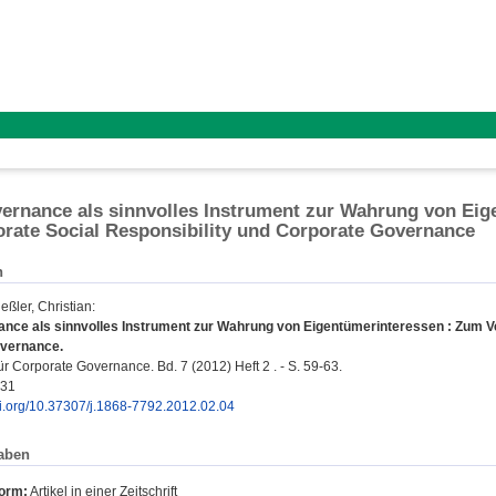
rnance als sinnvolles Instrument zur Wahrung von Eig
rate Social Responsibility und Corporate Governance
n
eßler, Christian
:
nce als sinnvolles Instrument zur Wahrung von Eigentümerinteressen : Zum Ver
vernance.
für Corporate Governance. Bd. 7 (2012) Heft 2 . - S. 59-63.
631
doi.org/10.37307/j.1868-7792.2012.02.04
aben
form:
Artikel in einer Zeitschrift