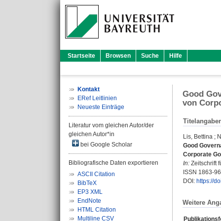
Startseite
Browsen
Suche
Hilfe
Kontakt
Good Gove
ERef Leitlinien
von Corpo
Neueste Einträge
Titelangabe
Literatur vom gleichen Autor/der
gleichen Autor*in
Lis, Bettina
;
N
bei Google Scholar
Good Governa
Corporate Go
Bibliografische Daten exportieren
In:
Zeitschrift 
ISSN 1863-9
ASCII Citation
DOI:
https://
BibTeX
EP3 XML
EndNote
Weitere Ang
HTML Citation
Multiline CSV
Publikations