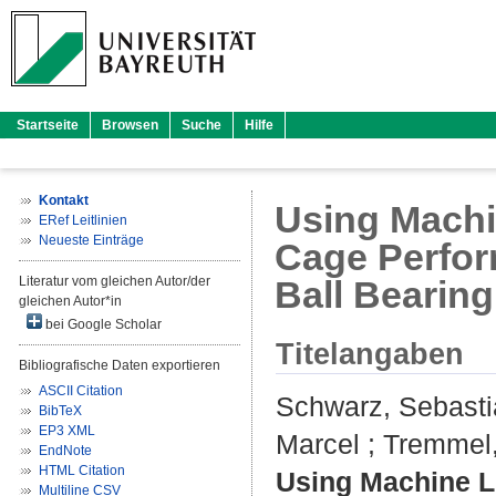
Startseite
Browsen
Suche
Hilfe
Kontakt
Using Machi
ERef Leitlinien
Neueste Einträge
Cage Perfor
Literatur vom gleichen Autor/der
Ball Bearing
gleichen Autor*in
bei Google Scholar
Titelangaben
Bibliografische Daten exportieren
ASCII Citation
Schwarz, Sebast
BibTeX
EP3 XML
Marcel
;
Tremmel
EndNote
HTML Citation
Using Machine L
Multiline CSV