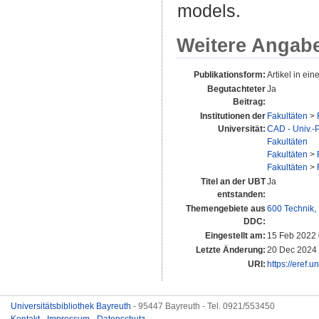
models.
Weitere Angab
Publikationsform:
Artikel in eine
Begutachteter
Ja
Beitrag:
Institutionen der
Fakultäten
>
Universität:
CAD - Univ.-P
Fakultäten
Fakultäten
>
Fakultäten
>
Titel an der UBT
Ja
entstanden:
Themengebiete aus
600 Technik,
DDC:
Eingestellt am:
15 Feb 2022 
Letzte Änderung:
20 Dec 2024
URI:
https://eref.
Universitätsbibliothek Bayreuth
- 95447 Bayreuth - Tel. 0921/553450