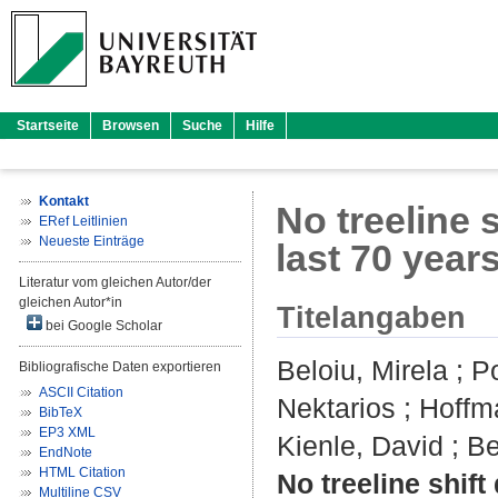
Startseite
Browsen
Suche
Hilfe
Kontakt
No treeline 
ERef Leitlinien
Neueste Einträge
last 70 year
Literatur vom gleichen Autor/der
gleichen Autor*in
Titelangaben
bei Google Scholar
Beloiu, Mirela
;
Po
Bibliografische Daten exportieren
ASCII Citation
Nektarios
;
Hoffm
BibTeX
EP3 XML
Kienle, David
;
Be
EndNote
HTML Citation
No treeline shift
Multiline CSV