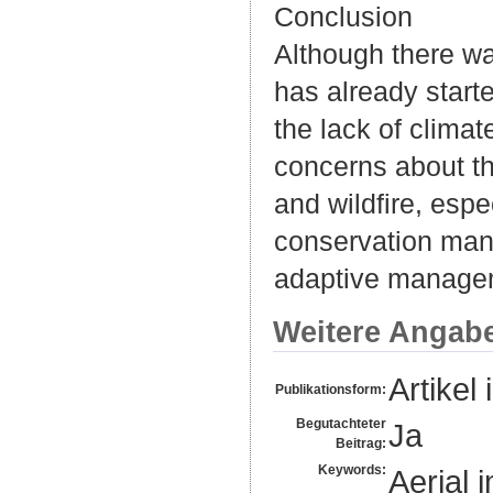
Conclusion
Although there was
has already starte
the lack of climat
concerns about t
and wildfire, espe
conservation man
adaptive manage
Weitere Angab
Artikel 
Publikationsform:
Begutachteter
Ja
Beitrag:
Keywords:
Aerial 