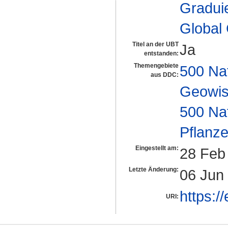
Gradui
Global
Titel an der UBT
Ja
entstanden:
Themengebiete
500 Na
aus DDC:
Geowis
500 Na
Pflanze
Eingestellt am:
28 Feb
Letzte Änderung:
06 Jun
https:/
URI: