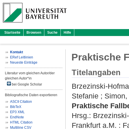
Startseite
Browsen
Suche
Hilfe
Kontakt
Praktische F
ERef Leitlinien
Neueste Einträge
Titelangaben
Literatur vom gleichen Autor/der
gleichen Autor*in
Brzezinski-Hofma
bei Google Scholar
Stefanie
;
Simon,
Bibliografische Daten exportieren
ASCII Citation
Praktische Fallb
BibTeX
EP3 XML
Hrsg.:
Brzezinski
EndNote
HTML Citation
Frankfurt a.M. : 
Multiline CSV