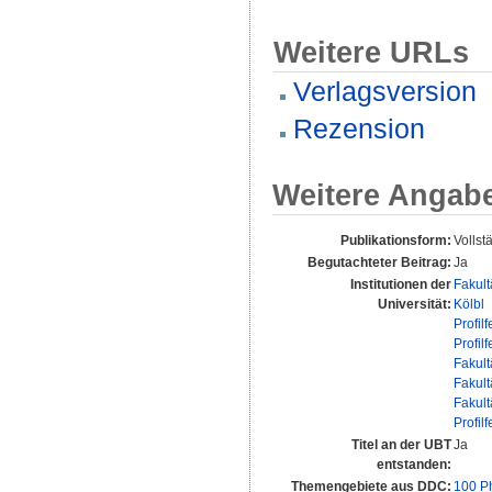
Weitere URLs
Verlagsversion
Rezension
Weitere Angab
Publikationsform:
Vollst
Begutachteter Beitrag:
Ja
Institutionen der
Fakult
Universität:
Kölbl
Profilf
Profilf
Fakult
Fakult
Fakult
Profilf
Titel an der UBT
Ja
entstanden:
Themengebiete aus DDC:
100 P