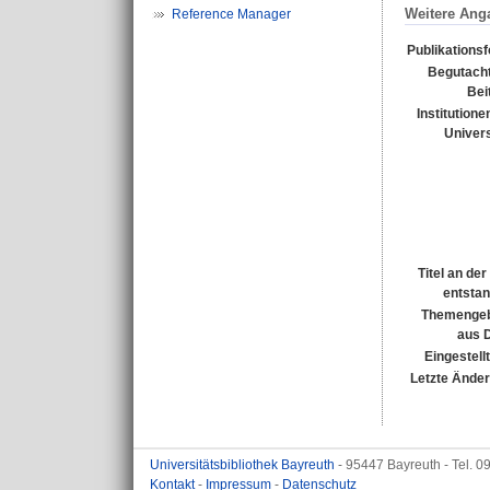
Weitere Ang
Reference Manager
Publikations
Begutacht
Bei
Institutione
Univers
Titel an de
entsta
Themengeb
aus 
Eingestell
Letzte Ände
Universitätsbibliothek Bayreuth
- 95447 Bayreuth - Tel. 
Kontakt
-
Impressum
-
Datenschutz