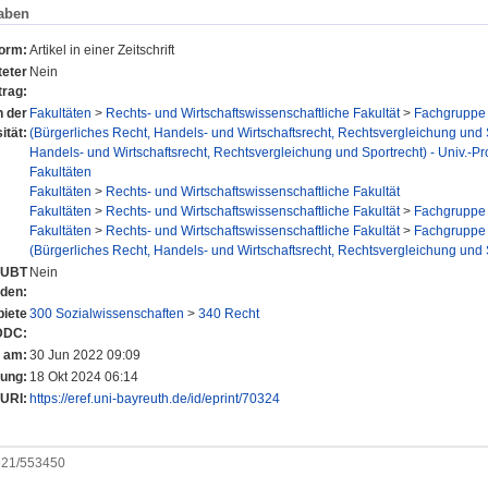
aben
form:
Artikel in einer Zeitschrift
eter
Nein
trag:
n der
Fakultäten
>
Rechts- und Wirtschaftswissenschaftliche Fakultät
>
Fachgruppe 
ität:
(Bürgerliches Recht, Handels- und Wirtschaftsrecht, Rechtsvergleichung und 
Handels- und Wirtschaftsrecht, Rechtsvergleichung und Sportrecht) - Univ.-Pr
Fakultäten
Fakultäten
>
Rechts- und Wirtschaftswissenschaftliche Fakultät
Fakultäten
>
Rechts- und Wirtschaftswissenschaftliche Fakultät
>
Fachgruppe 
Fakultäten
>
Rechts- und Wirtschaftswissenschaftliche Fakultät
>
Fachgruppe 
(Bürgerliches Recht, Handels- und Wirtschaftsrecht, Rechtsvergleichung und 
r UBT
Nein
nden:
iete
300 Sozialwissenschaften
>
340 Recht
DDC:
t am:
30 Jun 2022 09:09
rung:
18 Okt 2024 06:14
URI:
https://eref.uni-bayreuth.de/id/eprint/70324
0921/553450