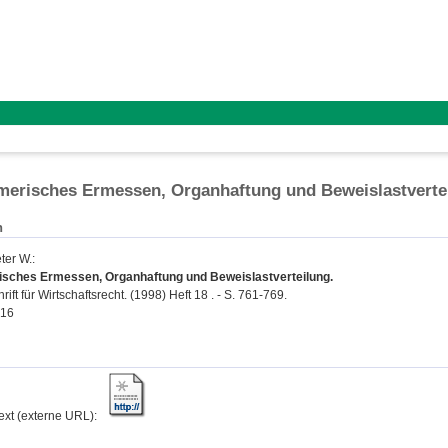
merisches Ermessen, Organhaftung und Beweislastverte
n
ter W.
:
sches Ermessen, Organhaftung und Beweislastverteilung.
hrift für Wirtschaftsrecht. (1998) Heft 18 . - S. 761-769.
416
text (externe URL):