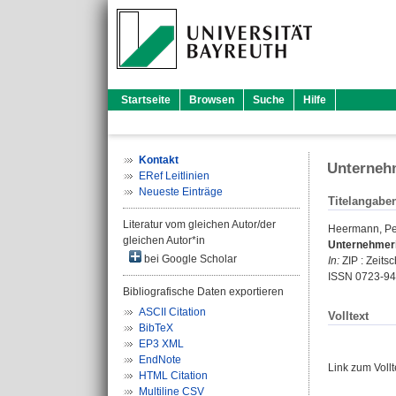
Startseite
Browsen
Suche
Hilfe
Kontakt
Unterneh
ERef Leitlinien
Neueste Einträge
Titelangabe
Literatur vom gleichen Autor/der
Heermann, Pe
gleichen Autor*in
Unternehmeri
bei Google Scholar
In:
ZIP : Zeitsc
ISSN 0723-9
Bibliografische Daten exportieren
ASCII Citation
Volltext
BibTeX
EP3 XML
EndNote
Link zum Voll
HTML Citation
Multiline CSV