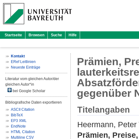
Startseite
Browsen
Suche
Hilfe
Kontakt
Prämien, Pre
ERef Leitlinien
Neueste Einträge
lauterkeitsr
Literatur vom gleichen Autor/der
Absatzförd
gleichen Autor*in
gegenüber N
bei Google Scholar
Bibliografische Daten exportieren
Titelangaben
ASCII Citation
BibTeX
EP3 XML
Heermann, Peter
EndNote
HTML Citation
Prämien, Preise,
Multiline CSV