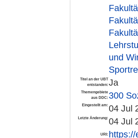
Fakultä
Fakultä
Fakultä
Lehrstu
und Wir
Sportre
Titel an der UBT
Ja
entstanden:
Themengebiete
300 So
aus DDC:
Eingestellt am:
04 Jul 
Letzte Änderung:
04 Jul 
https:/
URI: