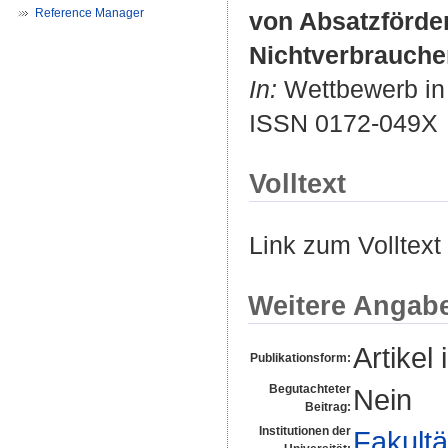
Reference Manager
von Absatzförd
Nichtverbrauche
In:
Wettbewerb in R
ISSN 0172-049X
Volltext
Link zum Volltext
Weitere Angab
Artikel 
Publikationsform:
Begutachteter
Nein
Beitrag:
Institutionen der
Fakultä