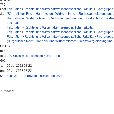
trag:
n der
Fakultäten
>
Rechts- und Wirtschaftswissenschaftliche Fakultät
>
Fachgruppe 
ität:
(Bürgerliches Recht, Handels- und Wirtschaftsrecht, Rechtsvergleichung und 
Handels- und Wirtschaftsrecht, Rechtsvergleichung und Sportrecht) - Univ.-Pr
Fakultäten
Fakultäten
>
Rechts- und Wirtschaftswissenschaftliche Fakultät
Fakultäten
>
Rechts- und Wirtschaftswissenschaftliche Fakultät
>
Fachgruppe 
Fakultäten
>
Rechts- und Wirtschaftswissenschaftliche Fakultät
>
Fachgruppe 
(Bürgerliches Recht, Handels- und Wirtschaftsrecht, Rechtsvergleichung und 
r UBT
Ja
nden:
iete
300 Sozialwissenschaften
>
340 Recht
DDC:
t am:
05 Jul 2022 08:22
rung:
05 Jul 2022 08:22
URI:
https://eref.uni-bayreuth.de/id/eprint/70410
0921/553450