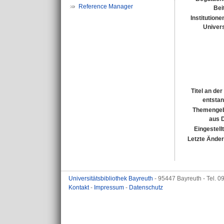
Reference Manager
Bei
Institutione
Univers
Titel an de
entsta
Themengeb
aus 
Eingestell
Letzte Ände
Universitätsbibliothek Bayreuth
- 95447 Bayreuth - Tel. 
Kontakt
-
Impressum
-
Datenschutz