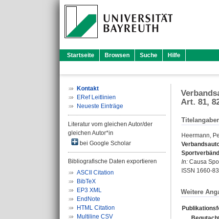
Startseite
Browsen
Suche
Hilfe
Kontakt
Verbandsa
ERef Leitlinien
Art. 81, 
Neueste Einträge
Titelangabe
Literatur vom gleichen Autor/der
gleichen Autor*in
Heermann, Pe
bei Google Scholar
Verbandsauto
Sportverbänd
Bibliografische Daten exportieren
In:
Causa Sport
ISSN 1660-8
ASCII Citation
BibTeX
EP3 XML
Weitere Ang
EndNote
HTML Citation
Publikations
Multiline CSV
Begutacht