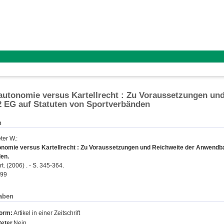
utonomie versus Kartellrecht : Zu Voraussetzungen und
82 EG auf Statuten von Sportverbänden
n
ter W.
:
nomie versus Kartellrecht : Zu Voraussetzungen und Reichweite der Anwendbark
en.
. (2006) . - S. 345-364.
399
aben
form:
Artikel in einer Zeitschrift
eter
Nein