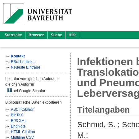
Startseite
Browsen
Suche
Hilfe
Kontakt
Infektionen 
ERef Leitlinien
Neueste Einträge
Translokatio
Literatur vom gleichen Autor/der
und Pneumon
gleichen Autor*in
Leberversa
bei Google Scholar
Bibliografische Daten exportieren
Titelangaben
ASCII Citation
BibTeX
EP3 XML
Schmid, S.
;
Sche
EndNote
HTML Citation
M.
:
Multiline CSV