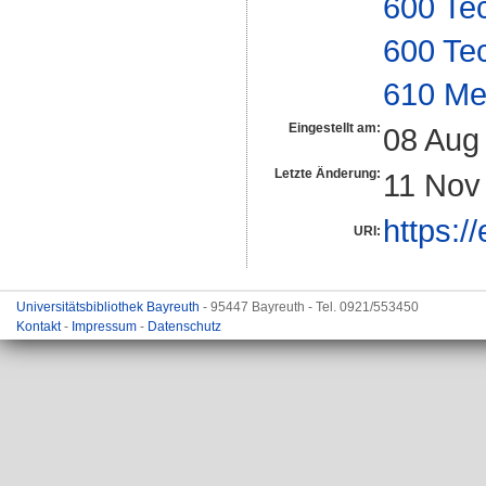
600 Te
600 Te
610 Me
Eingestellt am:
08 Aug
Letzte Änderung:
11 Nov
https:/
URI:
Universitätsbibliothek Bayreuth
- 95447 Bayreuth - Tel. 0921/553450
Kontakt
-
Impressum
-
Datenschutz