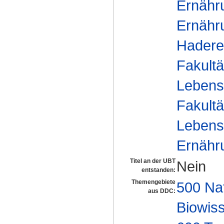
Ernähr
Ernähru
Hadere
Fakultä
Lebens
Fakultä
Lebens
Ernähr
Titel an der UBT
Nein
entstanden:
Themengebiete
500 Na
aus DDC:
Biowiss