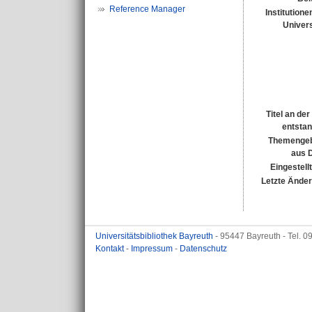
Reference Manager
Institutione
Univers
Titel an de
entsta
Themengeb
aus 
Eingestell
Letzte Ände
Universitätsbibliothek Bayreuth
- 95447 Bayreuth - Tel. 
Kontakt
-
Impressum
-
Datenschutz