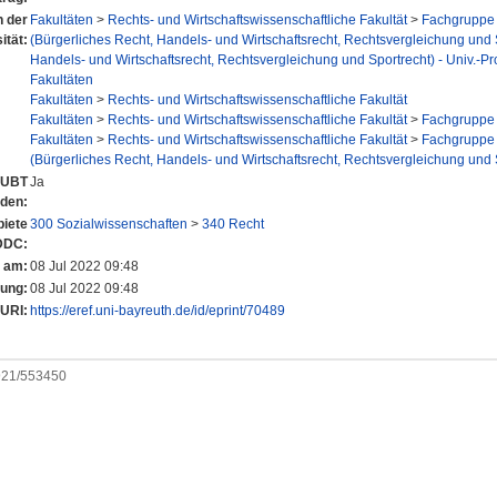
n der
Fakultäten
>
Rechts- und Wirtschaftswissenschaftliche Fakultät
>
Fachgruppe 
ität:
(Bürgerliches Recht, Handels- und Wirtschaftsrecht, Rechtsvergleichung und 
Handels- und Wirtschaftsrecht, Rechtsvergleichung und Sportrecht) - Univ.-Pr
Fakultäten
Fakultäten
>
Rechts- und Wirtschaftswissenschaftliche Fakultät
Fakultäten
>
Rechts- und Wirtschaftswissenschaftliche Fakultät
>
Fachgruppe 
Fakultäten
>
Rechts- und Wirtschaftswissenschaftliche Fakultät
>
Fachgruppe 
(Bürgerliches Recht, Handels- und Wirtschaftsrecht, Rechtsvergleichung und 
r UBT
Ja
nden:
iete
300 Sozialwissenschaften
>
340 Recht
DDC:
t am:
08 Jul 2022 09:48
rung:
08 Jul 2022 09:48
URI:
https://eref.uni-bayreuth.de/id/eprint/70489
0921/553450