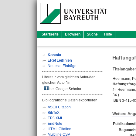
Startseite
Browsen
Suche
Hilfe
Kontakt
Haftungsf
ERef Leitlinien
Neueste Einträge
Titelangabe
Literatur vom gleichen Autor/der
Heermann, Pe
gleichen Autor*in
Haftungsfrage
bei Google Scholar
In:
Heermann, 
34 )
Bibliografische Daten exportieren
ISBN 3-415-0
ASCII Citation
BibTeX
Weitere Ang
EP3 XML
EndNote
Publikations
HTML Citation
Begutacht
Multiline CSV
Bei