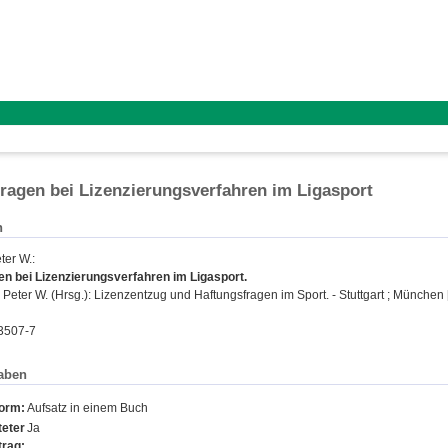
ragen bei Lizenzierungsverfahren im Ligasport
n
ter W.
:
n bei Lizenzierungsverfahren im Ligasport.
Peter W.
(Hrsg.): Lizenzentzug und Haftungsfragen im Sport. - Stuttgart ; München [u.
3507-7
aben
form:
Aufsatz in einem Buch
eter
Ja
trag: