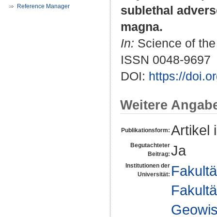
Reference Manager
sublethal advers
magna.
In:
Science of the 
ISSN 0048-9697
DOI:
https://doi.
Weitere Angab
Artikel 
Publikationsform:
Begutachteter
Ja
Beitrag:
Institutionen der
Fakultä
Universität:
Fakultä
Geowis