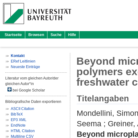
Startseite
Browsen
Suche
Hilfe
Kontakt
Beyond micro
ERef Leitlinien
Neueste Einträge
polymers exe
Literatur vom gleichen Autor/der
freshwater 
gleichen Autor*in
bei Google Scholar
Titelangaben
Bibliografische Daten exportieren
ASCII Citation
Mondellini, Simo
BibTeX
EP3 XML
Seema
;
Greiner,
EndNote
HTML Citation
Beyond microplas
Multiline CSV