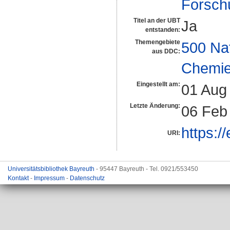
Forsch
Titel an der UBT
Ja
entstanden:
Themengebiete
500 Na
aus DDC:
Chemi
Eingestellt am:
01 Aug
Letzte Änderung:
06 Feb
https:/
URI:
Universitätsbibliothek Bayreuth
- 95447 Bayreuth - Tel. 0921/553450
Kontakt
-
Impressum
-
Datenschutz