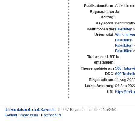
Publikationsform:
Artikel in ei
Begutachteter
Ja
Beitrag:
Keywords:
denitrificat
Institutionen der
Fakultäten
Universität:
Werkstoffver
Fakultäten
Fakultäten
Fakultäten
Titel an der UBT
Ja
entstanden:
Themengebiete aus
500 Naturwi
DDC:
600 Technik
Eingestellt am:
11 Aug 2022
Letzte Änderung:
06 Sep 202
URI:
https://eref
Universitätsbibliothek Bayreuth
- 95447 Bayreuth - Tel. 0921/553450
Kontakt
-
Impressum
-
Datenschutz