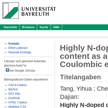
Startseite
Browsen
Suche
Hilfe
Kontakt
Highly N‐do
ERef Leitlinien
Neueste Einträge
content as a
Literatur vom gleichen Autor/der
Coulombic ef
gleichen Autor*in
bei Google Scholar
Titelangaben
Bibliografische Daten exportieren
ASCII Citation
Tang, Yihua
;
Chen
BibTeX
EP3 XML
Dajian
:
EndNote
HTML Citation
Highly N‐doped c
Multiline CSV