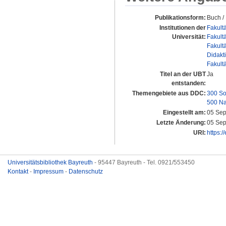
Publikationsform:
Buch /
Institutionen der
Fakult
Universität:
Fakult
Fakult
Didakt
Fakult
Titel an der UBT
Ja
entstanden:
Themengebiete aus DDC:
300 So
500 Na
Eingestellt am:
05 Sep
Letzte Änderung:
05 Sep
URI:
https:/
Universitätsbibliothek Bayreuth
- 95447 Bayreuth - Tel. 0921/553450
Kontakt
-
Impressum
-
Datenschutz