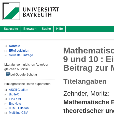
Startseite
Browsen
Suche
Hilfe
Kontakt
Mathematisc
ERef Leitlinien
Neueste Einträge
9 und 10 : E
Literatur vom gleichen Autor/der
Beitrag zur
gleichen Autor*in
bei Google Scholar
Titelangaben
Bibliografische Daten exportieren
ASCII Citation
Zehnder, Moritz
:
BibTeX
EP3 XML
Mathematische B
EndNote
HTML Citation
theoretischer un
Multiline CSV