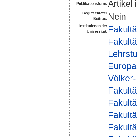
Artikel 
Publikationsform:
Begutachteter
Nein
Beitrag:
Institutionen der
Fakultä
Universität:
Fakultä
Lehrstu
Europa
Völker-
Fakultä
Fakultä
Fakultä
Fakultä