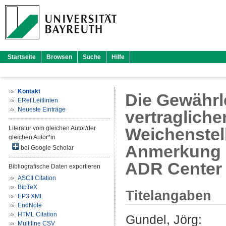
Startseite
Browsen
Suche
Hilfe
Kontakt
Die Gewährl
ERef Leitlinien
Neueste Einträge
vertraglich
Literatur vom gleichen Autor/der
Weichenstel
gleichen Autor*in
Anmerkung z
bei Google Scholar
ADR Center
Bibliografische Daten exportieren
ASCII Citation
BibTeX
Titelangaben
EP3 XML
EndNote
HTML Citation
Gundel, Jörg
:
Multiline CSV