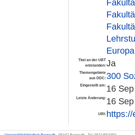
Fakultä
Fakultä
Fakultä
Lehrstu
Europa
Titel an der UBT
Ja
entstanden:
Themengebiete
300 So
aus DDC:
Eingestellt am:
16 Sep
Letzte Änderung:
16 Sep
https:/
URI: