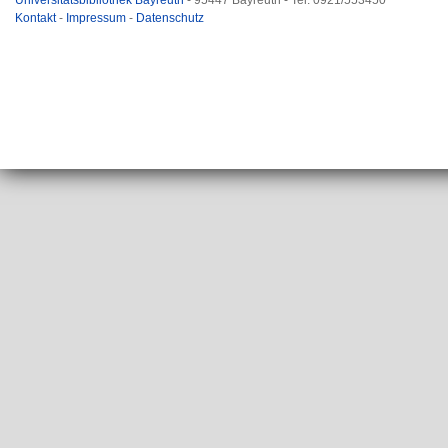
Universitätsbibliothek Bayreuth
- 95447 Bayreuth - Tel. 0921/553450
Kontakt
-
Impressum
-
Datenschutz