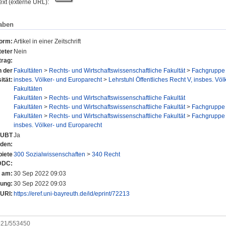
text (externe URL):
aben
form:
Artikel in einer Zeitschrift
eter
Nein
trag:
n der
Fakultäten
>
Rechts- und Wirtschaftswissenschaftliche Fakultät
>
Fachgruppe 
ität:
insbes. Völker- und Europarecht
>
Lehrstuhl Öffentliches Recht V, insbes. Völ
Fakultäten
Fakultäten
>
Rechts- und Wirtschaftswissenschaftliche Fakultät
Fakultäten
>
Rechts- und Wirtschaftswissenschaftliche Fakultät
>
Fachgruppe 
Fakultäten
>
Rechts- und Wirtschaftswissenschaftliche Fakultät
>
Fachgruppe 
insbes. Völker- und Europarecht
r UBT
Ja
nden:
iete
300 Sozialwissenschaften
>
340 Recht
DDC:
t am:
30 Sep 2022 09:03
rung:
30 Sep 2022 09:03
URI:
https://eref.uni-bayreuth.de/id/eprint/72213
0921/553450