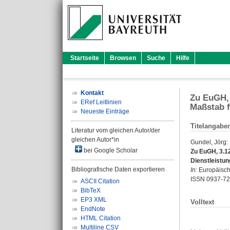
Startseite
Browsen
Suche
Hilfe
Kontakt
Zu EuGH, 
ERef Leitlinien
Maßstab f
Neueste Einträge
Titelangabe
Literatur vom gleichen Autor/der
gleichen Autor*in
Gundel, Jörg
:
bei Google Scholar
Zu EuGH, 3.1
Dienstleistun
Bibliografische Daten exportieren
In:
Europäische 
ISSN 0937-7
ASCII Citation
BibTeX
EP3 XML
Volltext
EndNote
HTML Citation
Multiline CSV