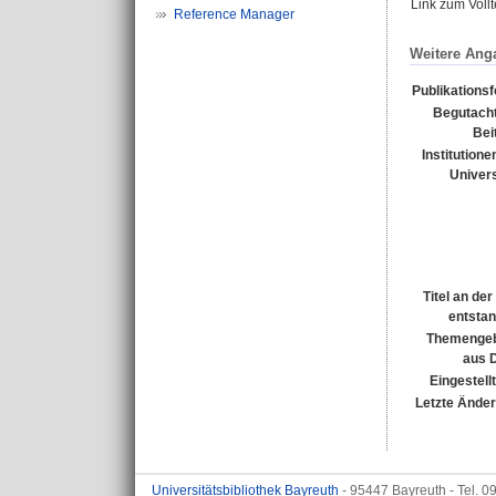
Link zum Voll
Reference Manager
Weitere Ang
Publikations
Begutacht
Bei
Institutione
Univers
Titel an de
entsta
Themengeb
aus 
Eingestell
Letzte Ände
Universitätsbibliothek Bayreuth
- 95447 Bayreuth - Tel. 