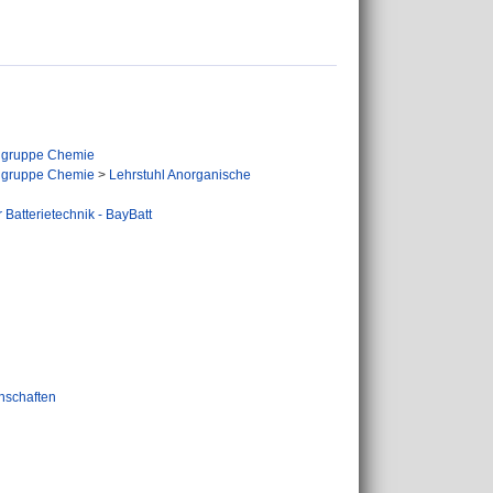
hgruppe Chemie
hgruppe Chemie
>
Lehrstuhl Anorganische
 Batterietechnik - BayBatt
nschaften