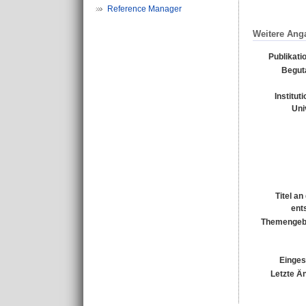
Reference Manager
Weitere Ang
Publikati
Begut
Institut
Uni
Titel a
ent
Themengebi
Einges
Letzte Ä