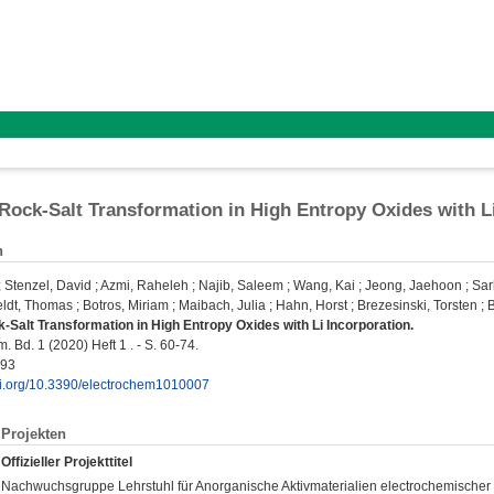
 Rock-Salt Transformation in High Entropy Oxides with L
n
;
Stenzel, David
;
Azmi, Raheleh
;
Najib, Saleem
;
Wang, Kai
;
Jeong, Jaehoon
;
Sar
eldt, Thomas
;
Botros, Miriam
;
Maibach, Julia
;
Hahn, Horst
;
Brezesinski, Torsten
;
B
k-Salt Transformation in High Entropy Oxides with Li Incorporation.
 Bd. 1 (2020) Heft 1 . - S. 60-74.
293
doi.org/10.3390/electrochem1010007
Projekten
Offizieller Projekttitel
Nachwuchsgruppe Lehrstuhl für Anorganische Aktivmaterialien electrochemische