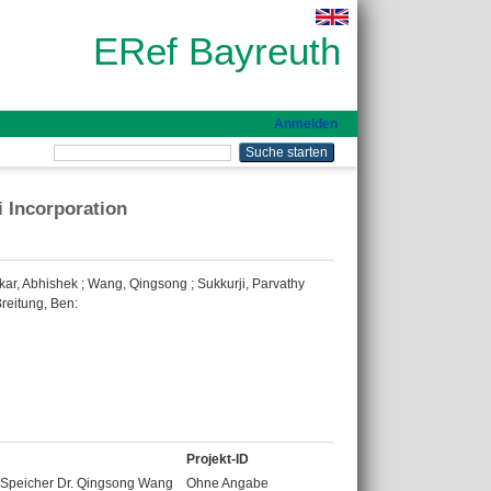
ERef Bayreuth
Anmelden
i Incorporation
kar, Abhishek
;
Wang, Qingsong
;
Sukkurji, Parvathy
reitung, Ben
:
Projekt-ID
r Speicher Dr. Qingsong Wang
Ohne Angabe