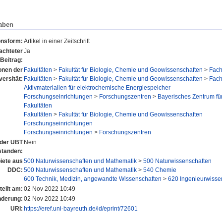
aben
onsform:
Artikel in einer Zeitschrift
achteter
Ja
Beitrag:
ionen der
Fakultäten
>
Fakultät für Biologie, Chemie und Geowissenschaften
>
Fac
versität:
Fakultäten
>
Fakultät für Biologie, Chemie und Geowissenschaften
>
Fac
Aktivmaterialien für elektrochemische Energiespeicher
Forschungseinrichtungen
>
Forschungszentren
>
Bayerisches Zentrum für
Fakultäten
Fakultäten
>
Fakultät für Biologie, Chemie und Geowissenschaften
Forschungseinrichtungen
Forschungseinrichtungen
>
Forschungszentren
n der UBT
Nein
standen:
ete aus
500 Naturwissenschaften und Mathematik
>
500 Naturwissenschaften
DDC:
500 Naturwissenschaften und Mathematik
>
540 Chemie
600 Technik, Medizin, angewandte Wissenschaften
>
620 Ingenieurwisse
tellt am:
02 Nov 2022 10:49
nderung:
02 Nov 2022 10:49
URI:
https://eref.uni-bayreuth.de/id/eprint/72601