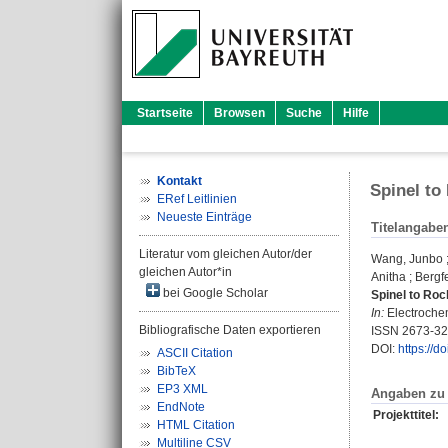
Startseite
Browsen
Suche
Hilfe
Kontakt
Spinel to
ERef Leitlinien
Neueste Einträge
Titelangabe
Literatur vom gleichen Autor/der
Wang, Junbo
gleichen Autor*in
Anitha
;
Bergf
bei Google Scholar
Spinel to Roc
In:
Electrochem.
Bibliografische Daten exportieren
ISSN 2673-3
DOI:
https://
ASCII Citation
BibTeX
EP3 XML
Angaben zu 
EndNote
Projekttitel:
HTML Citation
Multiline CSV