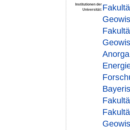
Institutionen der
Fakultä
Universität:
Geowis
Fakultä
Geowis
Anorgan
Energi
Forsch
Bayeris
Fakultä
Fakultä
Geowis