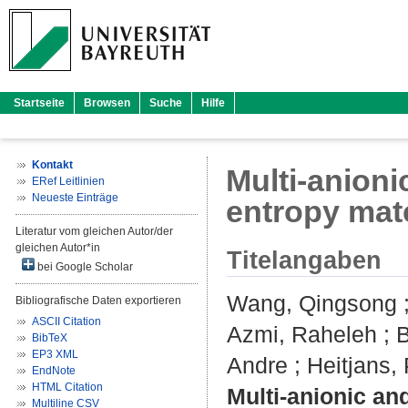
Startseite
Browsen
Suche
Hilfe
Kontakt
Multi-anion
ERef Leitlinien
Neueste Einträge
entropy mate
Literatur vom gleichen Autor/der
gleichen Autor*in
Titelangaben
bei Google Scholar
Wang, Qingsong
Bibliografische Daten exportieren
ASCII Citation
Azmi, Raheleh
;
B
BibTeX
EP3 XML
Andre
;
Heitjans,
EndNote
HTML Citation
Multi-anionic an
Multiline CSV