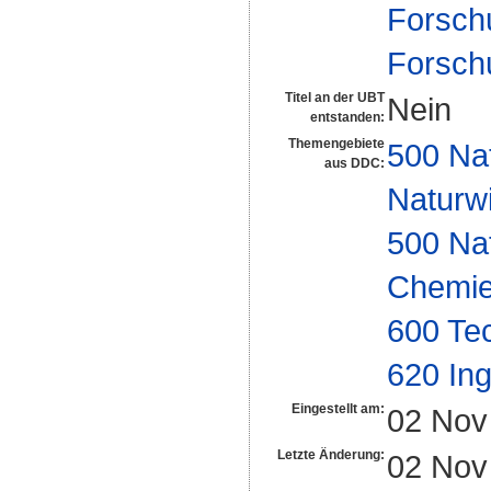
Forsch
Forsch
Titel an der UBT
Nein
entstanden:
Themengebiete
500 Na
aus DDC:
Naturw
500 Na
Chemi
600 Te
620 In
Eingestellt am:
02 Nov
Letzte Änderung:
02 Nov