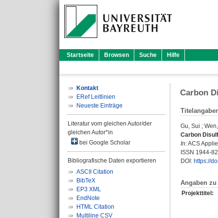
Startseite
Browsen
Suche
Hilfe
Kontakt
Carbon Di
ERef Leitlinien
Neueste Einträge
Titelangabe
Literatur vom gleichen Autor/der
Gu, Sui
;
Wen,
gleichen Autor*in
Carbon Disulf
bei Google Scholar
In:
ACS Applied
ISSN 1944-8
Bibliografische Daten exportieren
DOI:
https://
ASCII Citation
BibTeX
Angaben zu 
EP3 XML
Projekttitel:
EndNote
HTML Citation
Multiline CSV