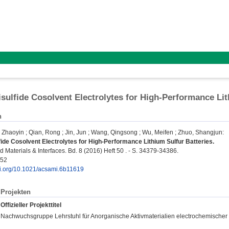
sulfide Cosolvent Electrolytes for High-Performance Lit
n
 Zhaoyin
;
Qian, Rong
;
Jin, Jun
;
Wang, Qingsong
;
Wu, Meifen
;
Zhuo, Shangjun
:
ide Cosolvent Electrolytes for High-Performance Lithium Sulfur Batteries.
 Materials & Interfaces. Bd. 8 (2016) Heft 50 . - S. 34379-34386.
252
doi.org/10.1021/acsami.6b11619
Projekten
Offizieller Projekttitel
Nachwuchsgruppe Lehrstuhl für Anorganische Aktivmaterialien electrochemische