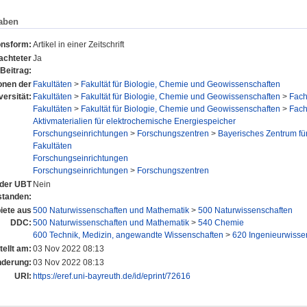
aben
onsform:
Artikel in einer Zeitschrift
achteter
Ja
Beitrag:
ionen der
Fakultäten
>
Fakultät für Biologie, Chemie und Geowissenschaften
versität:
Fakultäten
>
Fakultät für Biologie, Chemie und Geowissenschaften
>
Fac
Fakultäten
>
Fakultät für Biologie, Chemie und Geowissenschaften
>
Fac
Aktivmaterialien für elektrochemische Energiespeicher
Forschungseinrichtungen
>
Forschungszentren
>
Bayerisches Zentrum für
Fakultäten
Forschungseinrichtungen
Forschungseinrichtungen
>
Forschungszentren
n der UBT
Nein
standen:
ete aus
500 Naturwissenschaften und Mathematik
>
500 Naturwissenschaften
DDC:
500 Naturwissenschaften und Mathematik
>
540 Chemie
600 Technik, Medizin, angewandte Wissenschaften
>
620 Ingenieurwisse
tellt am:
03 Nov 2022 08:13
nderung:
03 Nov 2022 08:13
URI:
https://eref.uni-bayreuth.de/id/eprint/72616