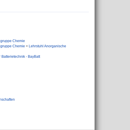
hgruppe Chemie
hgruppe Chemie
>
Lehrstuhl Anorganische
 Batterietechnik - BayBatt
nschaften