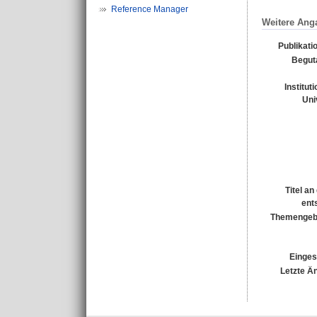
Reference Manager
Weitere Ang
Publikati
Begut
Institut
Uni
Titel a
ent
Themengebi
Einges
Letzte Ä