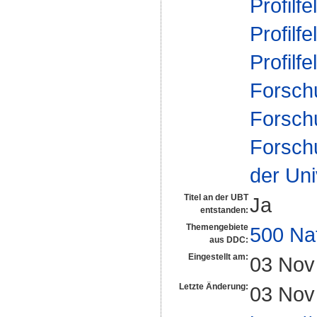
Profilfe
Profilfe
Profilfe
Forsch
Forsch
Forsch
der Uni
Titel an der UBT
Ja
entstanden:
Themengebiete
500 Na
aus DDC:
Eingestellt am:
03 Nov
Letzte Änderung:
03 Nov