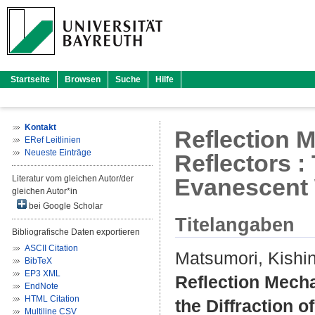
Startseite
Browsen
Suche
Hilfe
Kontakt
Reflection M
ERef Leitlinien
Neueste Einträge
Reflectors : 
Literatur vom gleichen Autor/der
Evanescent 
gleichen Autor*in
bei Google Scholar
Titelangaben
Bibliografische Daten exportieren
ASCII Citation
Matsumori, Kishi
BibTeX
EP3 XML
Reflection Mecha
EndNote
HTML Citation
the Diffraction 
Multiline CSV