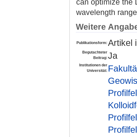
can optimize the 
wavelength range 
Weitere Angab
Artikel 
Publikationsform:
Begutachteter
Ja
Beitrag:
Institutionen der
Fakultä
Universität:
Geowis
Profilfe
Kolloid
Profilfe
Profilfe