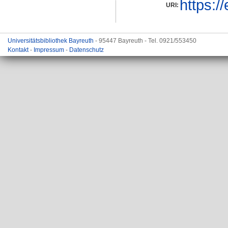
https:/
URI:
Universitätsbibliothek Bayreuth
- 95447 Bayreuth - Tel. 0921/553450
Kontakt
-
Impressum
-
Datenschutz