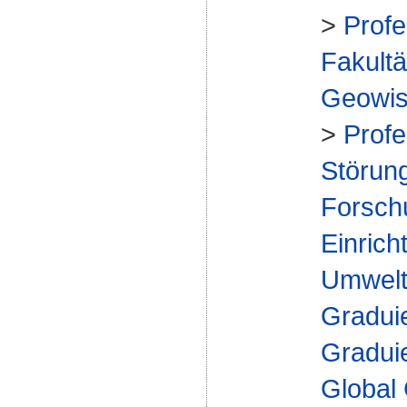
>
Profe
Fakultä
Geowis
>
Profe
Störung
Forsch
Einrich
Umwelt
Gradui
Gradui
Global