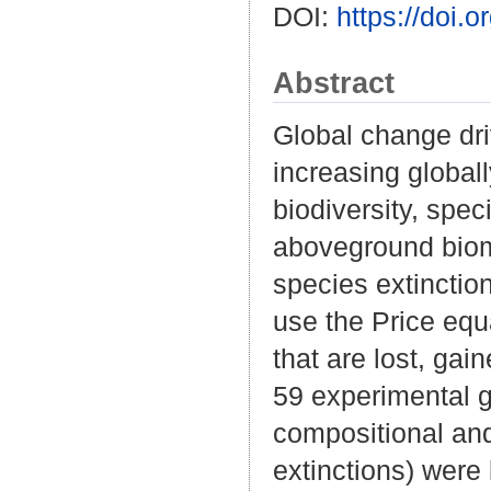
DOI:
https://doi.
Abstract
Global change dri
increasing globall
biodiversity, spe
aboveground biom
species extinctio
use the Price equa
that are lost, ga
59 experimental g
compositional and
extinctions) were 