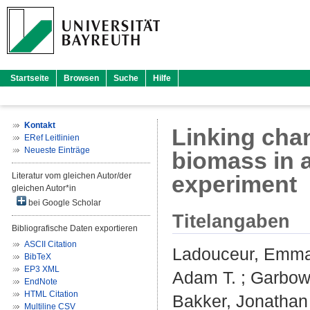
Startseite
Browsen
Suche
Hilfe
Kontakt
Linking cha
ERef Leitlinien
Neueste Einträge
biomass in a
Literatur vom gleichen Autor/der
experiment
gleichen Autor*in
bei Google Scholar
Titelangaben
Bibliografische Daten exportieren
ASCII Citation
Ladouceur, Emm
BibTeX
EP3 XML
Adam T.
;
Garbow
EndNote
HTML Citation
Bakker, Jonathan
Multiline CSV