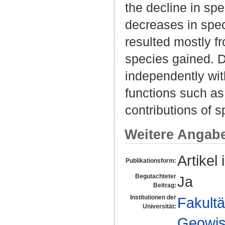
the decline in sp
decreases in spec
resulted mostly fr
species gained. Dr
independently wi
functions such as
contributions of s
Weitere Angab
Artikel 
Publikationsform:
Begutachteter
Ja
Beitrag:
Institutionen der
Fakultä
Universität:
Geowis