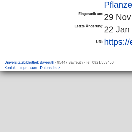
Pflanze
Eingestellt am:
29 Nov
Letzte Änderung:
22 Jan
https:/
URI:
Universitätsbibliothek Bayreuth
- 95447 Bayreuth - Tel. 0921/553450
Kontakt
-
Impressum
-
Datenschutz