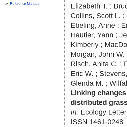
Reference Manager
Elizabeth T.
;
Brud
Collins, Scott L.
;
Ebeling, Anne
;
E
Hautier, Yann
;
Je
Kimberly
;
MacDou
Morgan, John W.
Risch, Anita C.
;
Eric W.
;
Stevens,
Glenda M.
;
Wilfa
Linking changes 
distributed gras
In:
Ecology Letters
ISSN 1461-0248