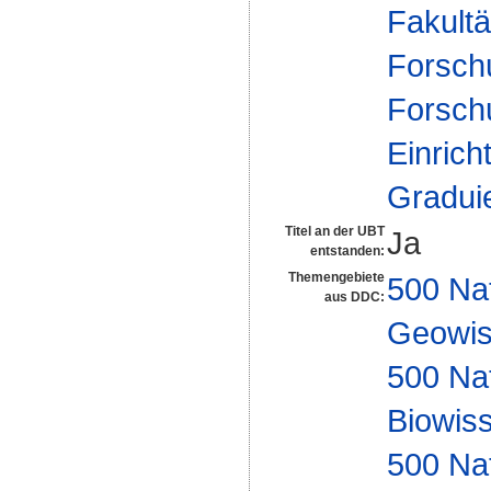
Fakultä
Forsch
Forsch
Einrich
Gradui
Titel an der UBT
Ja
entstanden:
Themengebiete
500 Na
aus DDC:
Geowis
500 Na
Biowiss
500 Na