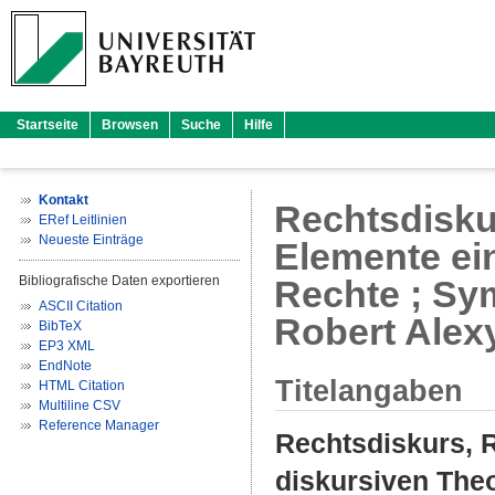
Startseite
Browsen
Suche
Hilfe
Kontakt
Rechtsdiskur
ERef Leitlinien
Neueste Einträge
Elemente ei
Bibliografische Daten exportieren
Rechte ; Sy
ASCII Citation
Robert Alex
BibTeX
EP3 XML
EndNote
Titelangaben
HTML Citation
Multiline CSV
Reference Manager
Rechtsdiskurs, R
diskursiven The