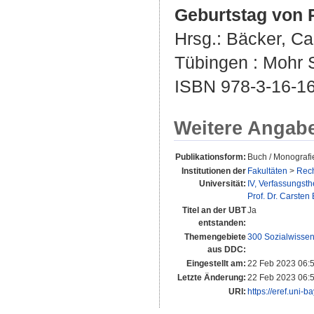
Geburtstag von R
Hrsg.:
Bäcker, Ca
Tübingen : Mohr S
ISBN 978-3-16-1
Weitere Angab
Publikationsform:
Buch / Monografi
Institutionen der
Fakultäten
>
Rech
Universität:
IV, Verfassungst
Prof. Dr. Carsten
Titel an der UBT
Ja
entstanden:
Themengebiete
300 Sozialwissen
aus DDC:
Eingestellt am:
22 Feb 2023 06:
Letzte Änderung:
22 Feb 2023 06:
URI:
https://eref.uni-b