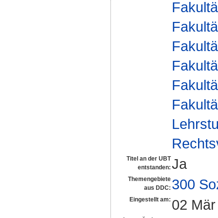
Fakultä
Fakultä
Fakultä
Fakultä
Fakultä
Fakultä
Lehrstu
Rechts
Titel an der UBT
Ja
entstanden:
Themengebiete
300 So
aus DDC:
Eingestellt am:
02 Mär