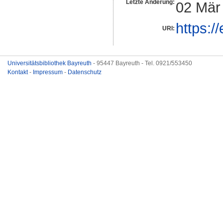
Letzte Änderung:
02 Mär
https:/
URI:
Universitätsbibliothek Bayreuth
- 95447 Bayreuth - Tel. 0921/553450
Kontakt
-
Impressum
-
Datenschutz