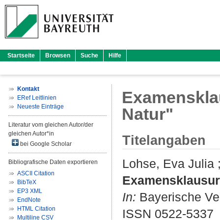
Startseite
Browsen
Suche
Hilfe
Kontakt
Examensklau
ERef Leitlinien
Neueste Einträge
Natur"
Literatur vom gleichen Autor/der
gleichen Autor*in
Titelangaben
bei Google Scholar
Lohse, Eva Julia
Bibliografische Daten exportieren
ASCII Citation
Examensklausur 
BibTeX
EP3 XML
In:
Bayerische Verw
EndNote
HTML Citation
ISSN 0522-5337
Multiline CSV