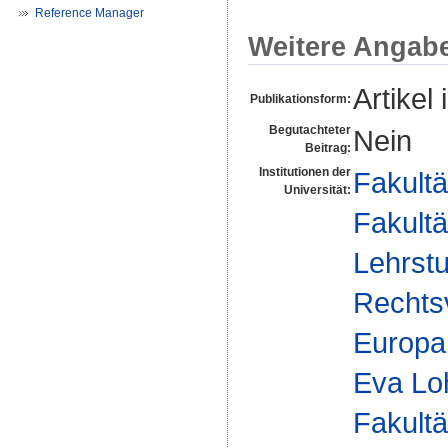
Reference Manager
Weitere Angab
Artikel 
Publikationsform:
Begutachteter
Nein
Beitrag:
Institutionen der
Fakultä
Universität:
Fakultä
Lehrstu
Rechts
Europar
Eva Lo
Fakultä