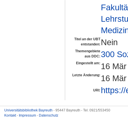
Fakultä
Lehrstu
Medizin
Titel an der UBT
Nein
entstanden:
Themengebiete
300 So
aus DDC:
Eingestellt am:
16 Mär
Letzte Änderung:
16 Mär
https:/
URI:
Universitätsbibliothek Bayreuth
- 95447 Bayreuth - Tel. 0921/553450
Kontakt
-
Impressum
-
Datenschutz