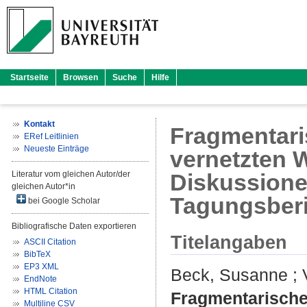
Startseite
Browsen
Suche
Hilfe
Kontakt
Fragmentaris
ERef Leitlinien
Neueste Einträge
vernetzten W
Literatur vom gleichen Autor/der
Diskussionen
gleichen Autor*in
Tagungsberi
bei Google Scholar
Bibliografische Daten exportieren
Titelangaben
ASCII Citation
BibTeX
EP3 XML
Beck, Susanne
;
EndNote
HTML Citation
Fragmentarisches
Multiline CSV