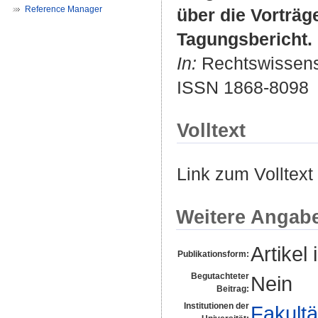
Reference Manager
über die Vorträg
Tagungsbericht.
In:
Rechtswissensch
ISSN 1868-8098
Volltext
Link zum Volltext
Weitere Angab
Artikel 
Publikationsform:
Begutachteter
Nein
Beitrag:
Institutionen der
Fakultä