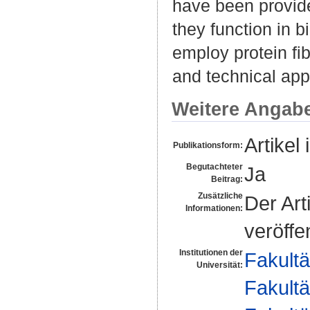
have been provid
they function in b
employ protein f
and technical app
Weitere Angab
Artikel 
Publikationsform:
Begutachteter
Ja
Beitrag:
Zusätzliche
Der Art
Informationen:
veröffen
Institutionen der
Fakultä
Universität:
Fakultä