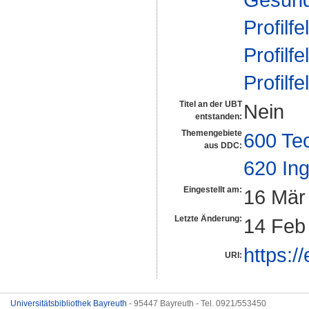
Profilfe
Profilfe
Profilfe
Titel an der UBT
Nein
entstanden:
Themengebiete
600 Te
aus DDC:
620 In
Eingestellt am:
16 Mär
Letzte Änderung:
14 Feb
https:/
URI:
Universitätsbibliothek Bayreuth
- 95447 Bayreuth - Tel. 0921/553450