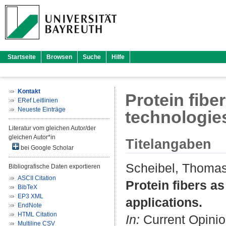
Startseite
Browsen
Suche
Hilfe
Kontakt
Protein fibe
ERef Leitlinien
Neueste Einträge
technologies
Literatur vom gleichen Autor/der
gleichen Autor*in
Titelangaben
bei Google Scholar
Scheibel, Thoma
Bibliografische Daten exportieren
ASCII Citation
Protein fibers a
BibTeX
EP3 XML
applications.
EndNote
HTML Citation
In:
Current Opinion
Multiline CSV