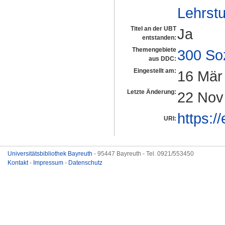
Lehrstu
Titel an der UBT
Ja
entstanden:
Themengebiete
300 So
aus DDC:
Eingestellt am:
16 Mär
Letzte Änderung:
22 Nov
https:/
URI:
Universitätsbibliothek Bayreuth
- 95447 Bayreuth - Tel. 0921/553450
Kontakt
-
Impressum
-
Datenschutz