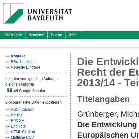
Startseite
Browsen
Suche
Hilfe
Kontakt
Die Entwick
ERef Leitlinien
Neueste Einträge
Recht der E
Literatur vom gleichen Autor/der
2013/14 - Tei
gleichen Autor*in
bei Google Scholar
Titelangaben
Bibliografische Daten exportieren
ASCII Citation
Grünberger, Mich
BibTeX
EP3 XML
Die Entwicklung 
EndNote
HTML Citation
Europäischen Uni
Multiline CSV