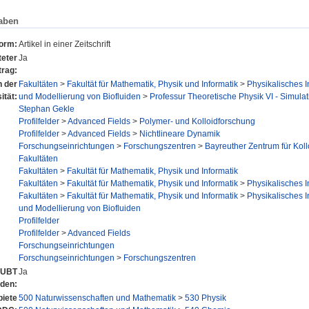
aben
form:
Artikel in einer Zeitschrift
eter
Ja
trag:
n der
Fakultäten
>
Fakultät für Mathematik, Physik und Informatik
>
Physikalisches In
ität:
und Modellierung von Biofluiden
>
Professur Theoretische Physik VI - Simulat
Stephan Gekle
Profilfelder
>
Advanced Fields
>
Polymer- und Kolloidforschung
Profilfelder
>
Advanced Fields
>
Nichtlineare Dynamik
Forschungseinrichtungen
>
Forschungszentren
>
Bayreuther Zentrum für Kol
Fakultäten
Fakultäten
>
Fakultät für Mathematik, Physik und Informatik
Fakultäten
>
Fakultät für Mathematik, Physik und Informatik
>
Physikalisches In
Fakultäten
>
Fakultät für Mathematik, Physik und Informatik
>
Physikalisches In
und Modellierung von Biofluiden
Profilfelder
Profilfelder
>
Advanced Fields
Forschungseinrichtungen
Forschungseinrichtungen
>
Forschungszentren
r UBT
Ja
nden:
iete
500 Naturwissenschaften und Mathematik
>
530 Physik