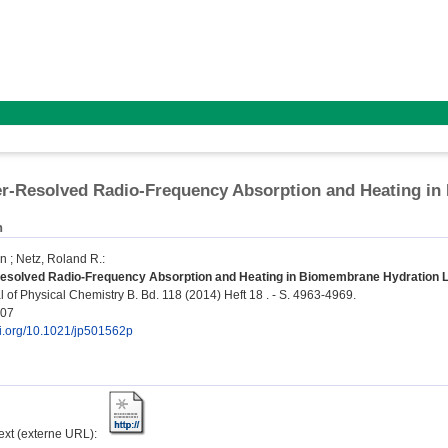
r-Resolved Radio-Frequency Absorption and Heating in
n
an
;
Netz, Roland R.
:
solved Radio-Frequency Absorption and Heating in Biomembrane Hydration L
 of Physical Chemistry B. Bd. 118 (2014) Heft 18 . - S. 4963-4969.
207
oi.org/10.1021/jp501562p
text (externe URL):