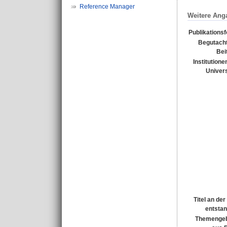
Reference Manager
Weitere Ang
Publikations
Begutacht
Bei
Institutione
Univers
Titel an de
entsta
Themengeb