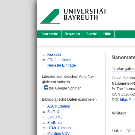
Startseite
Browsen
Suche
Hilfe
Kontakt
Nanomete
ERef Leitlinien
Neueste Einträge
Titelangabe
Literatur vom gleichen Autor/der
Gekle, Steph
gleichen Autor*in
Nanometer-Re
bei Google Scholar
In:
The Journal
ISSN 1520-5
Bibliografische Daten exportieren
DOI:
https://d
ASCII Citation
BibTeX
Volltext
EP3 XML
EndNote
HTML Citation
Link zum Voll
Multiline CSV