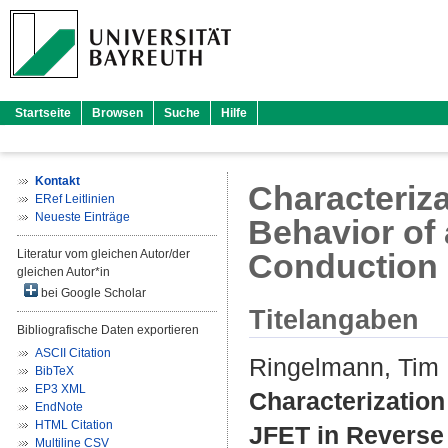
Startseite
Browsen
Suche
Hilfe
Kontakt
Characteriza
ERef Leitlinien
Neueste Einträge
Behavior of
Literatur vom gleichen Autor/der
Conduction
gleichen Autor*in
bei Google Scholar
Titelangaben
Bibliografische Daten exportieren
ASCII Citation
Ringelmann, Tim
BibTeX
EP3 XML
Characterization
EndNote
HTML Citation
JFET in Reverse
Multiline CSV