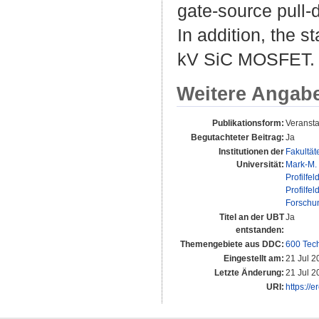
gate-source pull-
In addition, the s
kV SiC MOSFET.
Weitere Angab
Publikationsform:
Veransta
Begutachteter Beitrag:
Ja
Institutionen der
Fakultät
Universität:
Mark-M.
Profilfel
Profilfel
Forschu
Titel an der UBT
Ja
entstanden:
Themengebiete aus DDC:
600 Tec
Eingestellt am:
21 Jul 2
Letzte Änderung:
21 Jul 2
URI:
https://