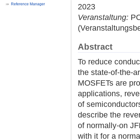
Reference Manager
2023
Veranstaltung:
PCI
(Veranstaltungsb
Abstract
To reduce conduct
the state-of-the-a
MOSFETs are promi
applications, rev
of semiconductors
describe the reve
of normally-on JF
with it for a norm