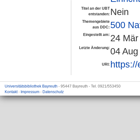
Titel an der UBT
Nein
entstanden:
Themengebiete
500 Na
aus DDC:
Eingestellt am:
24 Mär
Letzte Änderung:
04 Aug
https:/
URI:
Universitätsbibliothek Bayreuth
- 95447 Bayreuth - Tel. 0921/553450
Kontakt
-
Impressum
-
Datenschutz