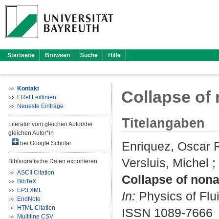
Startseite
Browsen
Suche
Hilfe
Kontakt
Collapse of
ERef Leitlinien
Neueste Einträge
Titelangaben
Literatur vom gleichen Autor/der
gleichen Autor*in
Enriquez, Oscar 
bei Google Scholar
Versluis, Michel
;
Bibliografische Daten exportieren
ASCII Citation
Collapse of nona
BibTeX
EP3 XML
In:
Physics of Flui
EndNote
HTML Citation
ISSN 1089-7666
Multiline CSV