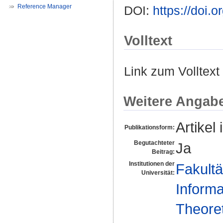
Reference Manager
DOI:
https://doi.
Volltext
Link zum Volltext
Weitere Angab
Artikel 
Publikationsform:
Begutachteter
Ja
Beitrag:
Institutionen der
Fakultä
Universität:
Informa
Theoret