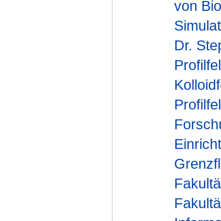
von Bio
Simulat
Dr. St
Profilfe
Kolloid
Profilfe
Forsch
Einrich
Grenzf
Fakultä
Fakultä