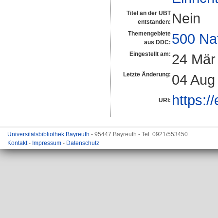
Titel an der UBT
Nein
entstanden:
Themengebiete
500 Na
aus DDC:
Eingestellt am:
24 Mär
Letzte Änderung:
04 Aug
https:/
URI:
Universitätsbibliothek Bayreuth
- 95447 Bayreuth - Tel. 0921/553450
Kontakt
-
Impressum
-
Datenschutz