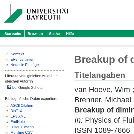
Startseite
Browsen
Suche
Hilfe
Kontakt
Breakup of d
ERef Leitlinien
Neueste Einträge
Titelangaben
Literatur vom gleichen Autor/der
gleichen Autor*in
van Hoeve, Wim
bei Google Scholar
Brenner, Michael 
Bibliografische Daten exportieren
ASCII Citation
Breakup of dimin
BibTeX
EP3 XML
In:
Physics of Flui
EndNote
HTML Citation
ISSN 1089-7666
Multiline CSV