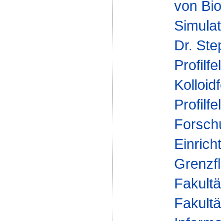
von Bio
Simulat
Dr. St
Profilfe
Kolloid
Profilfe
Forsch
Einrich
Grenzf
Fakultä
Fakultä