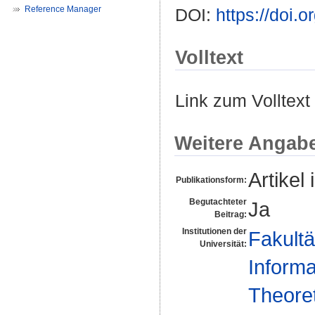
Reference Manager
DOI:
https://doi.
Volltext
Link zum Volltext
Weitere Angab
Artikel 
Publikationsform:
Begutachteter
Ja
Beitrag:
Institutionen der
Fakultä
Universität:
Informa
Theoret