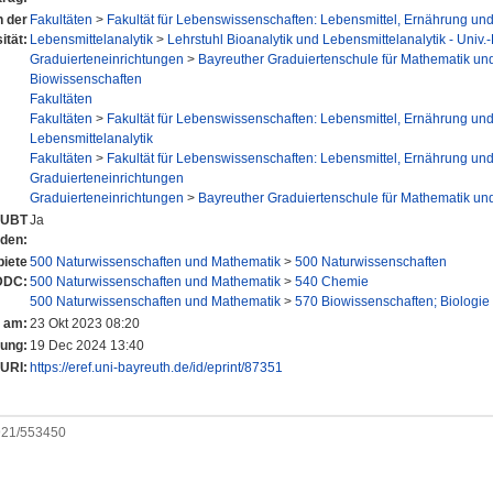
n der
Fakultäten
>
Fakultät für Lebenswissenschaften: Lebensmittel, Ernährung un
ität:
Lebensmittelanalytik
>
Lehrstuhl Bioanalytik und Lebensmittelanalytik - Univ
Graduierteneinrichtungen
>
Bayreuther Graduiertenschule für Mathematik un
Biowissenschaften
Fakultäten
Fakultäten
>
Fakultät für Lebenswissenschaften: Lebensmittel, Ernährung un
Lebensmittelanalytik
Fakultäten
>
Fakultät für Lebenswissenschaften: Lebensmittel, Ernährung un
Graduierteneinrichtungen
Graduierteneinrichtungen
>
Bayreuther Graduiertenschule für Mathematik un
r UBT
Ja
nden:
iete
500 Naturwissenschaften und Mathematik
>
500 Naturwissenschaften
DDC:
500 Naturwissenschaften und Mathematik
>
540 Chemie
500 Naturwissenschaften und Mathematik
>
570 Biowissenschaften; Biologie
t am:
23 Okt 2023 08:20
rung:
19 Dec 2024 13:40
URI:
https://eref.uni-bayreuth.de/id/eprint/87351
0921/553450