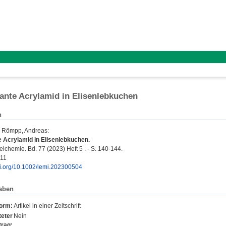
nte Acrylamid in Elisenlebkuchen
n
;
Römpp, Andreas
:
 Acrylamid in Elisenlebkuchen.
lchemie. Bd. 77 (2023) Heft 5 . - S. 140-144.
811
doi.org/10.1002/lemi.202300504
aben
form:
Artikel in einer Zeitschrift
eter
Nein
trag: