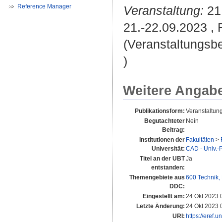
Reference Manager
Veranstaltung:
21.
21.-22.09.2023 , 
(Veranstaltungsb
)
Weitere Angab
Publikationsform:
Veranstaltung
Begutachteter
Nein
Beitrag:
Institutionen der
Fakultäten
>
Universität:
CAD - Univ.-P
Titel an der UBT
Ja
entstanden:
Themengebiete aus
600 Technik,
DDC:
Eingestellt am:
24 Okt 2023 
Letzte Änderung:
24 Okt 2023 
URI:
https://eref.