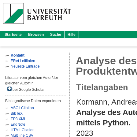
Startseite
Browsen
Suche
Hilfe
Kontakt
Analyse des
ERef Leitlinien
Neueste Einträge
Produktentw
Literatur vom gleichen Autor/der
gleichen Autor*in
Titelangaben
bei Google Scholar
Kormann, Andrea
Bibliografische Daten exportieren
ASCII Citation
Analyse des Aut
BibTeX
EP3 XML
mittels Python.
EndNote
HTML Citation
2023
Multiline CSV