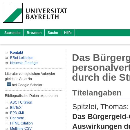
Startseite
Browsen
Suche
Hilfe
Kontakt
Das Bürgerg
ERef Leitlinien
Neueste Einträge
personalver
Literatur vom gleichen Autor/der
durch die St
gleichen Autor*in
bei Google Scholar
Titelangaben
Bibliografische Daten exportieren
ASCII Citation
Spitzlei, Thomas
:
BibTeX
EP3 XML
Das Bürgergeld-
EndNote
HTML Citation
Auswirkungen dur
Multiline CSV