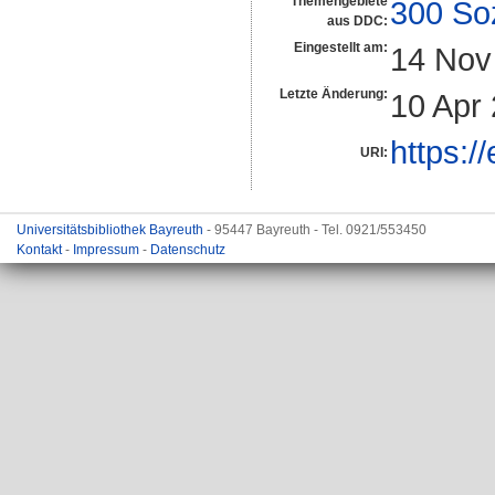
Themengebiete
300 So
aus DDC:
Eingestellt am:
14 Nov
Letzte Änderung:
10 Apr
https:/
URI:
Universitätsbibliothek Bayreuth
- 95447 Bayreuth - Tel. 0921/553450
Kontakt
-
Impressum
-
Datenschutz