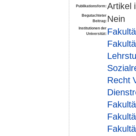
Artikel 
Publikationsform:
Begutachteter
Nein
Beitrag:
Institutionen der
Fakultä
Universität:
Fakultä
Lehrstu
Sozialr
Recht V
Dienstr
Fakultä
Fakultä
Fakultä