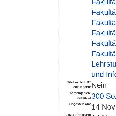
Fakultä
Fakultä
Fakultä
Fakultä
Fakultä
Fakultä
Lehrstu
und Inf
Titel an der UBT
Nein
entstanden:
Themengebiete
300 So
aus DDC:
Eingestellt am:
14 Nov
Letzte Änderung: