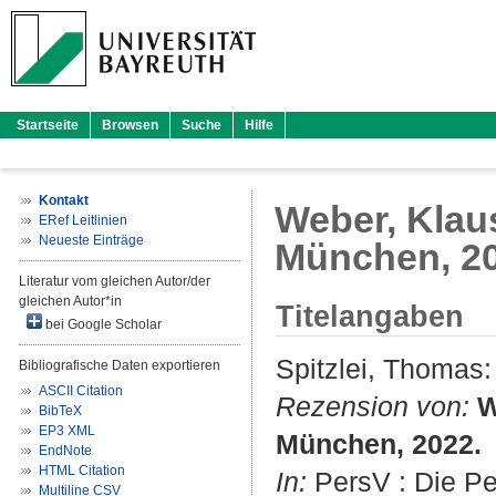
Startseite
Browsen
Suche
Hilfe
Kontakt
Weber, Klau
ERef Leitlinien
Neueste Einträge
München, 2
Literatur vom gleichen Autor/der
gleichen Autor*in
Titelangaben
bei Google Scholar
Spitzlei, Thomas
:
Bibliografische Daten exportieren
ASCII Citation
Rezension von:
W
BibTeX
EP3 XML
München, 2022.
EndNote
HTML Citation
In:
PersV : Die Per
Multiline CSV